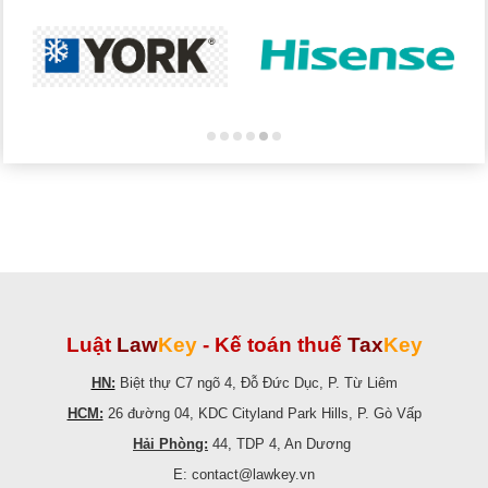
Luật
Law
Key
-
Kế toán thuế
Tax
Key
HN:
Biệt thự C7 ngõ 4, Đỗ Đức Dục, P. Từ Liêm
HCM:
26 đường 04, KDC Cityland Park Hills, P. Gò Vấp
Hải Phòng:
44, TDP 4, An Dương
E: contact@lawkey.vn