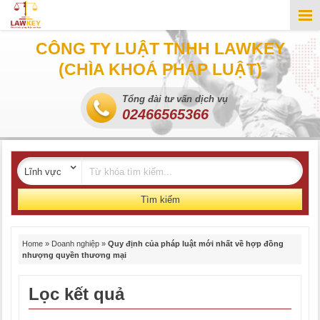
CÔNG TY LUẬT TNHH LAWKEY
(CHÌA KHOÁ PHÁP LUẬT)
Tổng đài tư vấn dịch vụ
02466565366
Tìm kiếm
Home
»
Doanh nghiệp
»
Quy định của pháp luật mới nhất về hợp đồng
nhượng quyền thương mại
Lọc kết quả