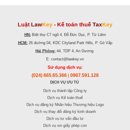
Luật
Law
Key
-
Kế toán thuế
Tax
Key
HN:
Biệt thự C7 ngõ 4, Đỗ Đức Dục, P. Từ Liêm
HCM:
26 đường 04, KDC Cityland Park Hills, P. Gò Vấp
Hải Phòng:
44, TDP 4, An Dương
E: contact@lawkey.vn
Sử dụng dịch vụ:
(024) 665.65.366
0967.591.128
|
DỊCH VỤ ƯU TÚ
Dịch vụ thành lập Công ty
Dịch vụ Kế toán thuế
Dịch vụ đăng ký Nhãn hiệu Thương hiệu Logo
Dịch vụ thay đổi đăng ký kinh doanh
Dịch vụ tư vấn đầu tư
Dịch vụ xin giấy phép con