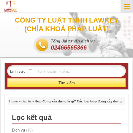
CÔNG TY LUẬT TNHH LAWKEY
(CHÌA KHOÁ PHÁP LUẬT)
Tổng đài tư vấn dịch vụ
02466565366
Tìm kiếm
Home
»
Đầu tư
»
Hợp đồng xây dựng là gì? Các loại hợp đồng xây dựng
Lọc kết quả
Dịch vụ
(16)