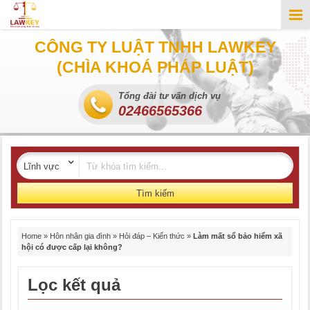
CÔNG TY LUẬT TNHH LAWKEY
(CHÌA KHOÁ PHÁP LUẬT)
Tổng đài tư vấn dịch vụ
02466565366
Tìm kiếm
Home
»
Hôn nhân gia đình
»
Hỏi đáp – Kiến thức
»
Làm mất sổ bảo hiểm xã
hội có được cấp lại không?
Lọc kết quả