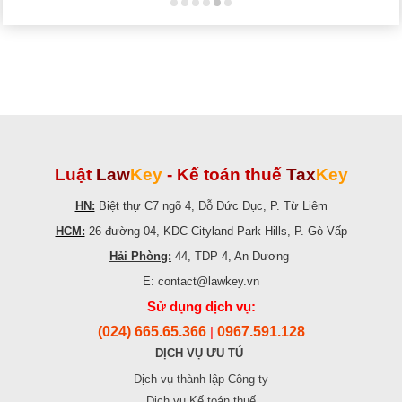
Luật
Law
Key
-
Kế toán thuế
Tax
Key
HN:
Biệt thự C7 ngõ 4, Đỗ Đức Dục, P. Từ Liêm
HCM:
26 đường 04, KDC Cityland Park Hills, P. Gò Vấp
Hải Phòng:
44, TDP 4, An Dương
E: contact@lawkey.vn
Sử dụng dịch vụ:
(024) 665.65.366
0967.591.128
|
DỊCH VỤ ƯU TÚ
Dịch vụ thành lập Công ty
Dịch vụ Kế toán thuế