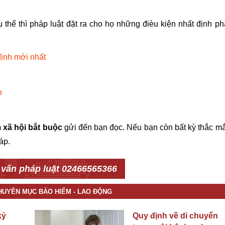
thể thì pháp luật đặt ra cho họ những đièu kiện nhất định ph
ịnh mới nhất
t
 xã hội bắt buộc
gửi đến bạn đọc. Nếu bạn còn bất kỳ thắc m
áp.
 vấn pháp luật 02466565366
CHUYÊN MỤC BẢO HIỂM - LAO ĐỘNG
kỷ
Quy định về di chuyển