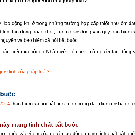
uộc là gì theo quy định của pháp luật?
i lao động khi ở trong những trường hợp cấp thiết như ốm đa
ết tuổi lao động hoặc chết, trên cơ sở đóng vào quỹ bảo hiểm 
 nguyện và bảo hiểm xã hội bắt buộc.
nh bảo hiểm xã hội do Nhà nước tổ chức mà người lao động 
quy định của pháp luật?
 buộc
 2014
, bảo hiểm xã hội bắt buộc có những đặc điểm cơ bản dư
 này mang tính chất bắt buộc
hụ thuộc vào ý chí của người lao động mang tính chất bắt buộ