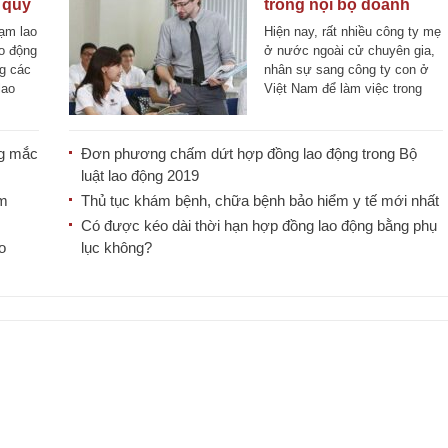
o quy
trong nội bộ doanh
nghiệp của NLĐ nước
hạm lao
Hiện nay, rất nhiều công ty mẹ
ngoài
o động
ở nước ngoài cử chuyên gia,
ng các
nhân sự sang công ty con ở
lao
Việt Nam để làm việc trong
một [...]
ng mắc
Đơn phương chấm dứt hợp đồng lao động trong Bộ
luật lao động 2019
ăm
Thủ tục khám bệnh, chữa bệnh bảo hiểm y tế mới nhất
Có được kéo dài thời hạn hợp đồng lao động bằng phụ
o
lục không?