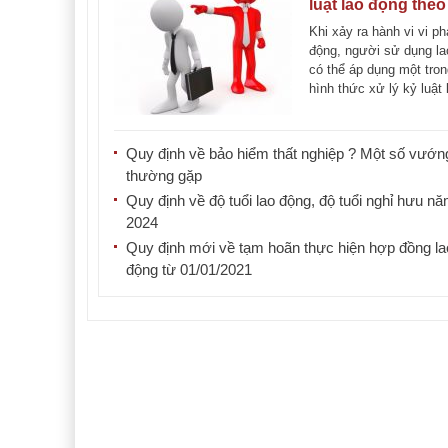
luật lao động the
định mới nhất
Khi xảy ra hành vi vi p
động, người sử dụng la
có thể áp dụng một tro
hình thức xử lý kỷ luật 
động. [...]
Quy định về bảo hiểm thất nghiệp ? Một số vướ
thường gặp
Quy định về độ tuổi lao động, độ tuổi nghỉ hưu n
2024
Quy định mới về tạm hoãn thực hiện hợp đồng la
động từ 01/01/2021