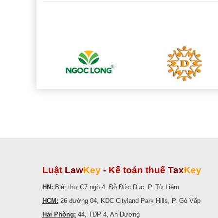
Luật
Law
Key
-
Kế toán thuế
Tax
Key
HN:
Biệt thự C7 ngõ 4, Đỗ Đức Dục, P. Từ Liêm
HCM:
26 đường 04, KDC Cityland Park Hills, P. Gò Vấp
Hải Phòng:
44, TDP 4, An Dương