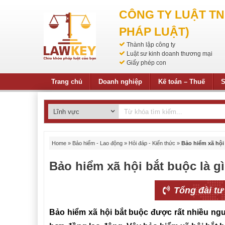
CÔNG TY LUẬT T
PHÁP LUẬT)
Thành lập công ty
Luật sư kinh doanh thương mại
Giấy phép con
Trang chủ
Doanh nghiệp
Kế toán – Thuế
S
Home
»
Bảo hiểm - Lao động
»
Hỏi đáp - Kiến thức
»
Bảo hiểm xã hội 
Bảo hiểm xã hội bắt buộc là g
Tổng đài tư
Bảo hiểm xã hội bắt buộc được rất nhiều ngư