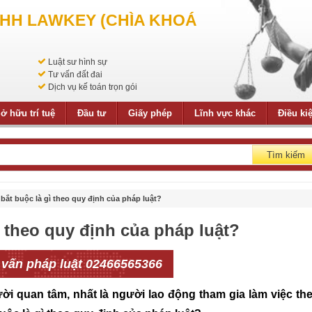
NHH LAWKEY (CHÌA KHOÁ
Luật sư hình sự
Tư vấn đất đai
Dịch vụ kế toán trọn gói
ở hữu trí tuệ
Đầu tư
Giấy phép
Lĩnh vực khác
Điều ki
Tìm kiếm
bắt buộc là gì theo quy định của pháp luật?
ì theo quy định của pháp luật?
 vấn pháp luật 02466565366
ời quan tâm, nhất là người lao động tham gia làm việc th