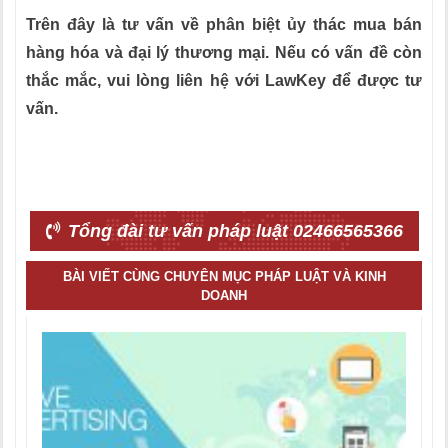
Trên đây là tư vấn về phân biệt ủy thác mua bán
hàng hóa và đại lý thương mại. Nếu có vấn đề còn
thắc mắc, vui lòng liên hệ với LawKey để được tư
vấn.
Tổng đài tư vấn pháp luật 02466565366
BÀI VIẾT CÙNG CHUYÊN MỤC PHÁP LUẬT VÀ KINH
DOANH