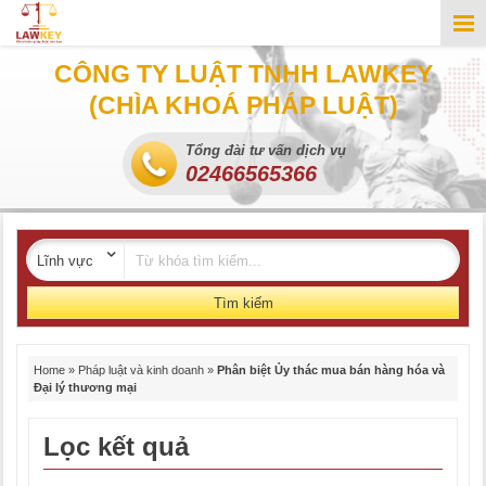
CÔNG TY LUẬT TNHH LAWKEY
(CHÌA KHOÁ PHÁP LUẬT)
Tổng đài tư vấn dịch vụ
02466565366
Tìm kiếm
Home
»
Pháp luật và kinh doanh
»
Phân biệt Ủy thác mua bán hàng hóa và
Đại lý thương mại
Lọc kết quả