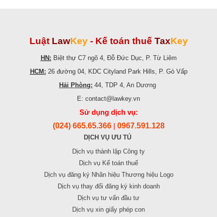
Luật
Law
Key
-
Kế toán thuế
Tax
Key
HN:
Biệt thự C7 ngõ 4, Đỗ Đức Dục, P. Từ Liêm
HCM:
26 đường 04, KDC Cityland Park Hills, P. Gò Vấp
Hải Phòng:
44, TDP 4, An Dương
E: contact@lawkey.vn
Sử dụng dịch vụ:
(024) 665.65.366
0967.591.128
|
DỊCH VỤ ƯU TÚ
Dịch vụ thành lập Công ty
Dịch vụ Kế toán thuế
Dịch vụ đăng ký Nhãn hiệu Thương hiệu Logo
Dịch vụ thay đổi đăng ký kinh doanh
Dịch vụ tư vấn đầu tư
Dịch vụ xin giấy phép con