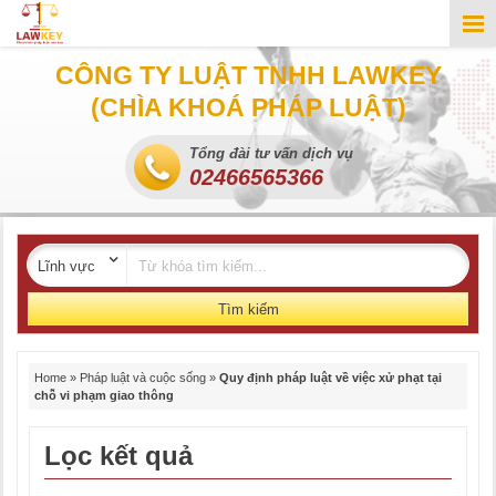
CÔNG TY LUẬT TNHH LAWKEY
(CHÌA KHOÁ PHÁP LUẬT)
Tổng đài tư vấn dịch vụ
02466565366
Tìm kiếm
Home
»
Pháp luật và cuộc sống
»
Quy định pháp luật về việc xử phạt tại
chỗ vi phạm giao thông
Lọc kết quả