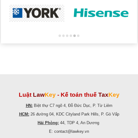
Luật
Law
Key
-
Kế toán thuế
Tax
Key
HN:
Biệt thự C7 ngõ 4, Đỗ Đức Dục, P. Từ Liêm
HCM:
26 đường 04, KDC Cityland Park Hills, P. Gò Vấp
Hải Phòng:
44, TDP 4, An Dương
E: contact@lawkey.vn