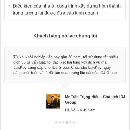
Điều kiện của nhà ở, công trình xây dựng hình thành
trong tương lai được đưa vào kinh doanh
Khách hàng nói về chúng tôi
Thay mặt Công ty Dương Cafe, 
 30 năm, tôi sử dụng rất nhiều
ngũ luật sư, kế toán của LawK
t hài lòng với dịch vụ mà
dụng dịch vụ tư vấn pháp luật 
up. Chúc cho LawKey ngày
Chúc các bạn phát triển hơn, p
an trọng lâu dài của IDJ Group.
doanh nghiệp.
Mr Trần Trọng Hiếu - Chủ tịch IDJ
Group
Hà Nội - Việt Nam