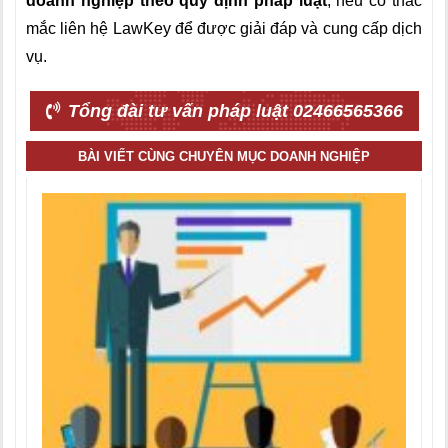
doanh nghiệp theo quy định pháp luật
, nếu có thắc
mắc liên hệ LawKey để được giải đáp và cung cấp dịch
vụ.
Tổng đài tư vấn pháp luật 02466565366
BÀI VIẾT CÙNG CHUYÊN MỤC DOANH NGHIỆP