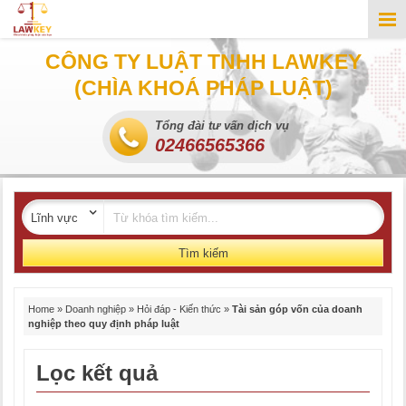
CÔNG TY LUẬT TNHH LAWKEY
(CHÌA KHOÁ PHÁP LUẬT)
Tổng đài tư vấn dịch vụ
02466565366
Tìm kiếm
Home
»
Doanh nghiệp
»
Hỏi đáp - Kiến thức
»
Tài sản góp vốn của doanh
nghiệp theo quy định pháp luật
Lọc kết quả