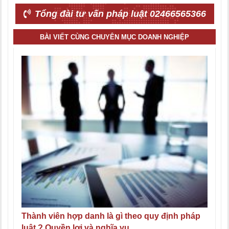
Tổng đài tư vấn pháp luật 02466565366
BÀI VIẾT CÙNG CHUYÊN MỤC DOANH NGHIỆP
Thành viên hợp danh là gì theo quy định pháp
luật ? Quyền lợi và nghĩa vụ