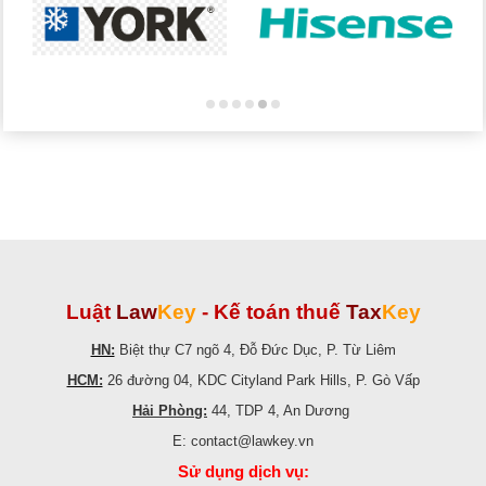
Luật
Law
Key
-
Kế toán thuế
Tax
Key
HN:
Biệt thự C7 ngõ 4, Đỗ Đức Dục, P. Từ Liêm
HCM:
26 đường 04, KDC Cityland Park Hills, P. Gò Vấp
Hải Phòng:
44, TDP 4, An Dương
E: contact@lawkey.vn
Sử dụng dịch vụ: