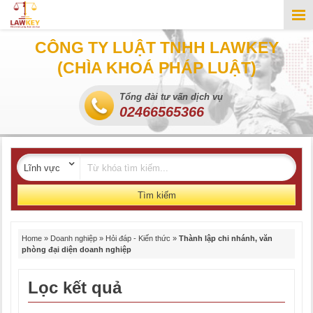
CÔNG TY LUẬT TNHH LAWKEY
(CHÌA KHOÁ PHÁP LUẬT)
Tổng đài tư vấn dịch vụ
02466565366
Tìm kiếm
Home
»
Doanh nghiệp
»
Hỏi đáp - Kiến thức
»
Thành lập chi nhánh, văn
phòng đại diện doanh nghiệp
Lọc kết quả