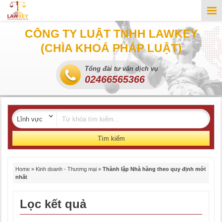
CÔNG TY LUẬT TNHH LAWKEY
(CHÌA KHOÁ PHÁP LUẬT)
Tổng đài tư vấn dịch vụ
02466565366
Tìm kiếm
Home
»
Kinh doanh - Thương mại
»
Thành lập Nhà hàng theo quy định mới
nhất
Lọc kết quả