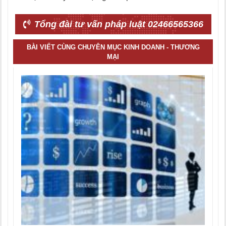
Tổng đài tư vấn pháp luật 02466565366
BÀI VIẾT CÙNG CHUYÊN MỤC KINH DOANH - THƯƠNG
MẠI