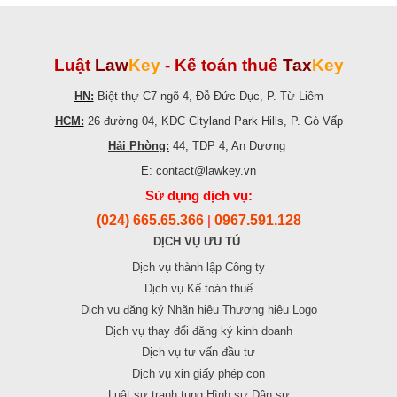
Luật
Law
Key
-
Kế toán thuế
Tax
Key
HN:
Biệt thự C7 ngõ 4, Đỗ Đức Dục, P. Từ Liêm
HCM:
26 đường 04, KDC Cityland Park Hills, P. Gò Vấp
Hải Phòng:
44, TDP 4, An Dương
E: contact@lawkey.vn
Sử dụng dịch vụ:
(024) 665.65.366
0967.591.128
|
DỊCH VỤ ƯU TÚ
Dịch vụ thành lập Công ty
Dịch vụ Kế toán thuế
Dịch vụ đăng ký Nhãn hiệu Thương hiệu Logo
Dịch vụ thay đổi đăng ký kinh doanh
Dịch vụ tư vấn đầu tư
Dịch vụ xin giấy phép con
Luật sư tranh tụng Hình sự Dân sự