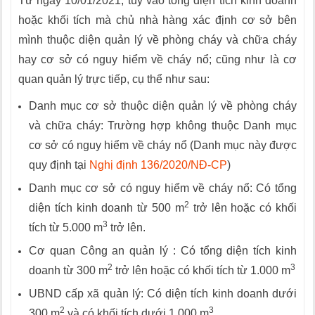
Từ ngày 10/01/2021, tùy vào tổng diện tích kinh doanh
hoặc khối tích mà chủ nhà hàng xác định cơ sở bên
mình thuộc diện quản lý về phòng cháy và chữa cháy
hay cơ sở có nguy hiểm về cháy nổ; cũng như là cơ
quan quản lý trực tiếp, cụ thể như sau:
Danh mục cơ sở thuộc diện quản lý về phòng cháy
và chữa cháy: Trường hợp không thuộc Danh mục
cơ sở có nguy hiểm về cháy nổ (Danh mục này được
quy định tại
Nghị định 136/2020/NĐ-CP
)
Danh mục cơ sở có nguy hiểm về cháy nổ: Có tổng
2
diện tích kinh doanh từ 500 m
trở lên hoặc có khối
3
tích từ 5.000 m
trở lên.
Cơ quan Công an quản lý : Có tổng diện tích kinh
2
3
doanh từ 300 m
trở lên hoặc có khối tích từ 1.000 m
UBND cấp xã quản lý: Có diện tích kinh doanh dưới
2
3
300 m
và có khối tích dưới 1.000 m