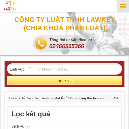
CÔNG TY LUẬT TNHH LAWKEY
(CHÌA KHOÁ PHÁP LUẬT)
Tổng đài tư vấn dịch vụ
02466565366
Tìm kiếm
Home
»
Đất đai
»
Tiền sử dụng đất là gì? Đối tượng thu tiền sử dụng đất
Lọc kết quả
Dịch vụ
(7)