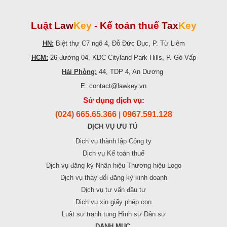
Luật
Law
Key
-
Kế toán thuế
Tax
Key
HN:
Biệt thự C7 ngõ 4, Đỗ Đức Dục, P. Từ Liêm
HCM:
26 đường 04, KDC Cityland Park Hills, P. Gò Vấp
Hải Phòng:
44, TDP 4, An Dương
E: contact@lawkey.vn
Sử dụng dịch vụ:
(024) 665.65.366
0967.591.128
|
DỊCH VỤ ƯU TÚ
Dịch vụ thành lập Công ty
Dịch vụ Kế toán thuế
Dịch vụ đăng ký Nhãn hiệu Thương hiệu Logo
Dịch vụ thay đổi đăng ký kinh doanh
Dịch vụ tư vấn đầu tư
Dịch vụ xin giấy phép con
Luật sư tranh tụng Hình sự Dân sự
DANH MỤC