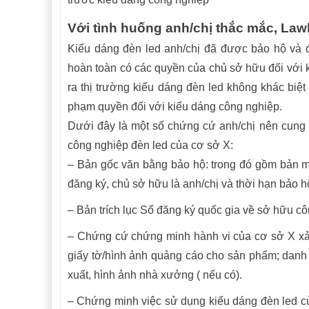
Với tình huống anh/chị thắc mắc, Law
Kiểu dáng đèn led anh/chị đã được bảo hộ và 
hoàn toàn có các quyền của chủ sở hữu đối với 
ra thị trường kiểu dáng đèn led không khác biệ
phạm quyền đối với kiểu dáng công nghiệp.
Dưới đây là một số chứng cứ anh/chị nên cung
công nghiệp đèn led của cơ sở X:
– Bản gốc văn bằng bảo hộ: trong đó gồm bản m
đăng ký, chủ sở hữu là anh/chị và thời hạn bảo h
– Bản trích lục Sổ đăng ký quốc gia về sở hữu c
– Chứng cứ chứng minh hành vi của cơ sở X xảy 
giấy tờ/hình ảnh quảng cáo cho sản phẩm; danh
xuất, hình ảnh nhà xưởng ( nếu có).
– Chứng minh việc sử dụng kiểu dáng đèn led c