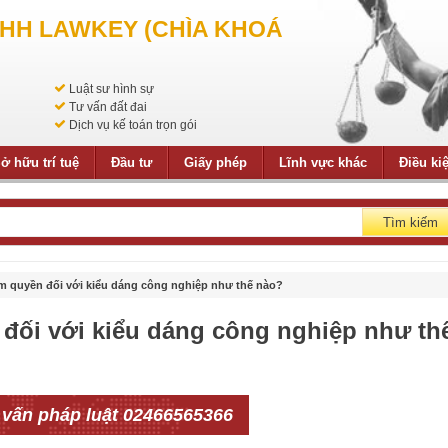
NHH LAWKEY (CHÌA KHOÁ
Luật sư hình sự
Tư vấn đất đai
Dịch vụ kế toán trọn gói
ở hữu trí tuệ
Đầu tư
Giấy phép
Lĩnh vực khác
Điều ki
Tìm kiếm
quyền đối với kiểu dáng công nghiệp như thế nào?
ối với kiểu dáng công nghiệp như th
 vấn pháp luật 02466565366