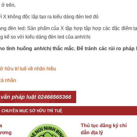
ở trên.
 X không độc lập tạo ra kiểu dáng đèn led đó
ng đèn led: Sản phẩm của X tập hợp tập hợp các đặc điểm t
g kể so với kiểu dáng đèn led của anh/chị
o tình huống anh/chị thắc mắc. Để tránh các rủi ro pháp 
 hữu trí tuệ về nhãn hiệu
cá nhân
 vấn pháp luật 02466565366
G CHUYÊN MỤC SỞ HỮU TRÍ TUỆ
a
Thủ tục đăng ký chỉ
hương
dẫn địa lý