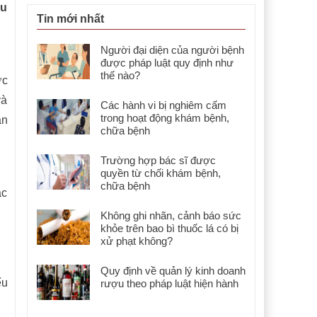
ểu
Tin mới nhất
Người đại diện của người bệnh
được pháp luật quy định như
thế nào?
ợc
và
Các hành vi bị nghiêm cấm
trong hoạt động khám bệnh,
ần
chữa bệnh
Trường hợp bác sĩ được
quyền từ chối khám bệnh,
chữa bệnh
ắc
Không ghi nhãn, cảnh báo sức
khỏe trên bao bì thuốc lá có bị
xử phạt không?
Quy định về quản lý kinh doanh
ểu
rượu theo pháp luật hiện hành