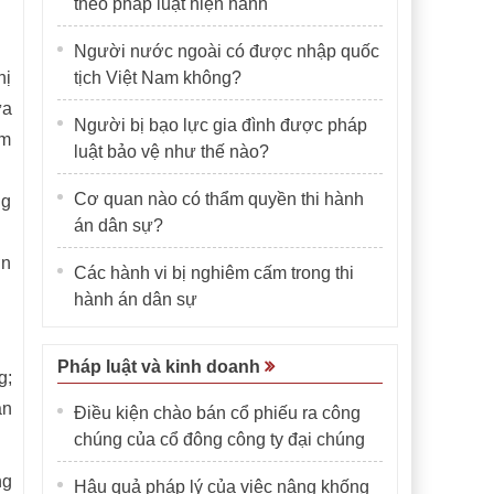
theo pháp luật hiện hành
Người nước ngoài có được nhập quốc
hị
tịch Việt Nam không?
ưa
Người bị bạo lực gia đình được pháp
âm
luật bảo vệ như thế nào?
Cơ quan nào có thẩm quyền thi hành
ng
án dân sự?
ơn
Các hành vi bị nghiêm cấm trong thi
hành án dân sự
Pháp luật và kinh doanh
g;
ản
Điều kiện chào bán cổ phiếu ra công
chúng của cổ đông công ty đại chúng
ng
Hậu quả pháp lý của việc nâng khống