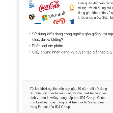
mại và Chỉ dẫn địa
Liên quan đến vấn đề 
trí tuệ, rất nhiều người
đang gặp khó khăn về 
khác nhau giữa Nhãn hi
Tên [...]
Sử dụng kiểu dáng công nghiệp gần giống với ng
khác được không?
Phân loại tác phẩm
Giấy chứng nhận đăng ký quyền tác giả theo quy
á trình
Từ khi khởi nghiệp đến nay gần 30 năm, tôi sử dụng
hài
rất nhiều dịch vụ tư vấn luật, tôi đặc biệt hài lòng với
ey:
dịch vụ mà LawKey cung cấp cho IDJ Group. Chúc
xác -
cho LawKey ngày càng phát triển và là đối tác quan
trọng lâu dài của IDJ Group.