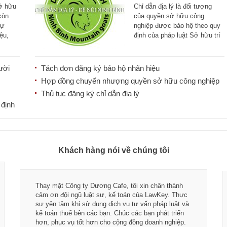
 lý
sở hữu
Chỉ dẫn địa lý là đối tượng
 còn
của quyền sở hữu công
sự
nghiệp được bảo hộ theo quy
ệu,
định của pháp luật Sở hữu trí
[...]
ười
Tách đơn đăng ký bảo hộ nhãn hiệu
Hợp đồng chuyển nhượng quyền sở hữu công nghiệp
Thủ tục đăng ký chỉ dẫn địa lý
 định
Khách hàng nói về chúng tôi
Thay mặt Công ty Dương Cafe, tôi xin chân thành
cảm ơn đội ngũ luật sư, kế toán của LawKey. Thực
sự yên tâm khi sử dụng dịch vụ tư vấn pháp luật và
kế toán thuế bên các bạn. Chúc các bạn phát triển
hơn, phục vụ tốt hơn cho cộng đồng doanh nghiệp.