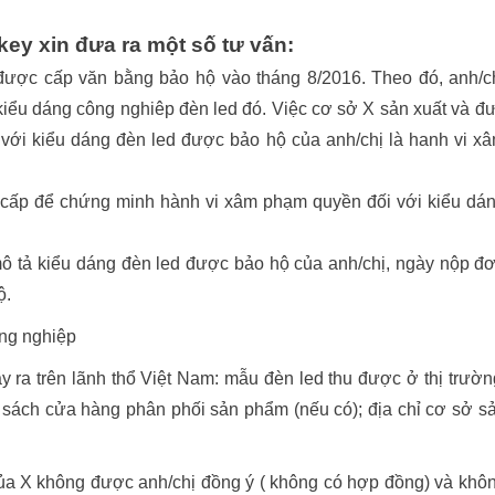
key xin đưa ra một số tư vấn:
được cấp văn bằng bảo hộ vào tháng 8/2016. Theo đó, anh/c
kiểu dáng công nghiêp đèn led đó. Việc cơ sở X sản xuất và đ
t với kiểu dáng đèn led được bảo hộ của anh/chị là hanh vi x
 cấp để chứng minh hành vi xâm phạm quyền đối với kiểu dá
ô tả kiểu dáng đèn led được bảo hộ của anh/chị, ngày nộp đ
ộ.
ông nghiệp
ra trên lãnh thổ Việt Nam: mẫu đèn led thu được ở thị trườn
 sách cửa hàng phân phối sản phẩm (nếu có); địa chỉ cơ sở s
ủa X không được anh/chị đồng ý ( không có hợp đồng) và khô