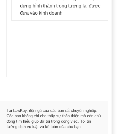
dựng hình thành trong tương lai được
đưa vào kinh doanh
Tôi 
Tại LawKey, đội ngũ của các bạn rất chuyên nghiệp.
Chìa
Các bạn không chỉ cho thấy sự thân thiện mà còn chủ
chuy
động tìm hiểu giúp đỡ tôi trong công việc. Tôi tin
bản 
tưởng dịch vụ luật và kế toán của các bạn.
nữa 