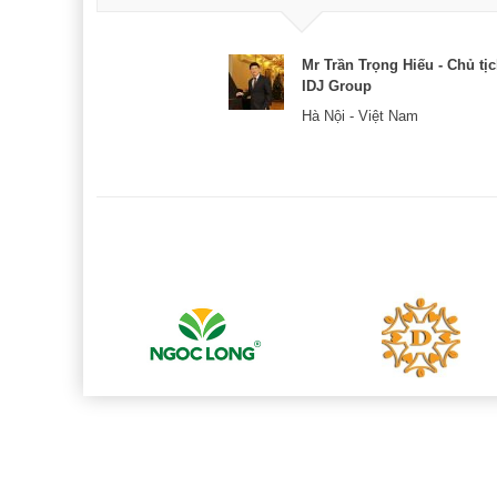
& CEO
Mr Trần Trọng Hiếu - Chủ tị
IDJ Group
Hà Nội - Việt Nam