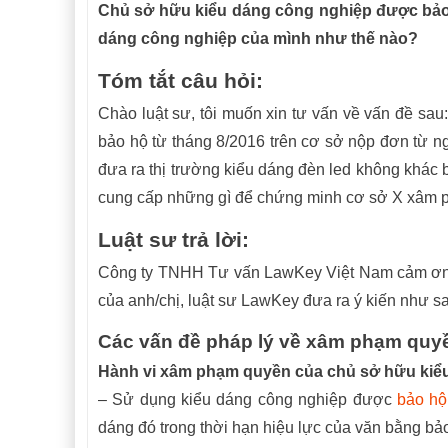
Chủ sở hữu kiểu dáng công nghiệp được bảo
dáng công nghiệp của mình như thế nào?
Tóm tắt câu hỏi:
Chào luật sư, tôi muốn xin tư vấn về vấn đề sau
bảo hộ từ tháng 8/2016 trên cơ sở nộp đơn từ ng
đưa ra thị trường kiểu dáng đèn led không khác b
cung cấp những gì để chứng minh cơ sở X xâm ph
Luật sư trả lời:
Công ty TNHH Tư vấn LawKey Việt Nam cảm ơn an
của anh/chị, luật sư LawKey đưa ra ý kiến như s
Các vấn đề pháp lý về xâm phạm quyề
Hành vi xâm phạm quyền của chủ sở hữu kiể
– Sử dụng kiểu dáng công nghiệp được
bảo hộ
dáng đó trong thời hạn hiệu lực của văn bằng b