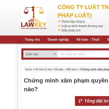
CÔNG TY LUẬT T
PHÁP LUẬT)
Thành lập công ty
Luật sư kinh doanh thương mại
Giấy phép con
Trang chủ
Doanh nghiệp
Kế toán – Thuế
S
Home
»
Sở hữu trí tuệ
»
Hỏi đáp – Kiến thức
»
Chứng minh xâm phạm 
Chứng minh xâm phạm quyền đ
nào?
Tổng đài tư