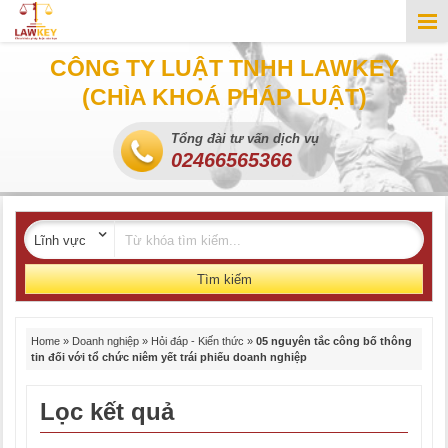
CÔNG TY LUẬT TNHH LAWKEY
(CHÌA KHOÁ PHÁP LUẬT)
Tổng đài tư vấn dịch vụ
02466565366
Tìm kiếm
Home
»
Doanh nghiệp
»
Hỏi đáp - Kiến thức
»
05 nguyên tắc công bố thông
tin đối với tổ chức niêm yết trái phiếu doanh nghiệp
Lọc kết quả