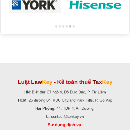
Luật
Law
Key
-
Kế toán thuế
Tax
Key
HN:
Biệt thự C7 ngõ 4, Đỗ Đức Dục, P. Từ Liêm
HCM:
26 đường 04, KDC Cityland Park Hills, P. Gò Vấp
Hải Phòng:
44, TDP 4, An Dương
E: contact@lawkey.vn
Sử dụng dịch vụ: