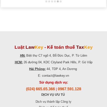
Luật
Law
Key
-
Kế toán thuế
Tax
Key
HN:
Biệt thự C7 ngõ 4, Đỗ Đức Dục, P. Từ Liêm
HCM:
26 đường 04, KDC Cityland Park Hills, P. Gò Vấp
Hải Phòng:
44, TDP 4, An Dương
E: contact@lawkey.vn
Sử dụng dịch vụ:
(024) 665.65.366
0967.591.128
|
DỊCH VỤ ƯU TÚ
Dịch vụ thành lập Công ty