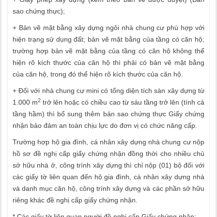
sao chứng thực);
+ Bản vẽ mặt bằng xây dựng ngôi nhà chung cư phù hợp với
hiện trạng sử dụng đất; bản vẽ mặt bằng của tầng có căn hộ;
trường hợp bản vẽ mặt bằng của tầng có căn hộ không thể
hiện rõ kích thước của căn hộ thì phải có bản vẽ mặt bằng
của căn hộ, trong đó thể hiện rõ kích thước của căn hộ.
+ Đối với nhà chung cư mini có tổng diện tích sàn xây dựng từ
2
1.000 m
trở lên hoặc có chiều cao từ sáu tầng trở lên (tính cả
tầng hầm) thì bổ sung thêm bản sao chứng thực Giấy chứng
nhận bảo đảm an toàn chịu lực do đơn vị có chức năng cấp.
Trường hợp hộ gia đình, cá nhân xây dựng nhà chung cư nộp
hồ sơ đề nghị cấp giấy chứng nhận đồng thời cho nhiều chủ
sở hữu nhà ở, công trình xây dựng thì chỉ nộp (01) bộ đối với
các giấy tờ liên quan đến hộ gia đình, cá nhân xây dựng nhà
và danh mục căn hộ, công trình xây dựng và các phần sở hữu
riêng khác đề nghị cấp giấy chứng nhận.
* Các giấy tờ liên quan người đề nghị cấp Giấy chứng nhận: