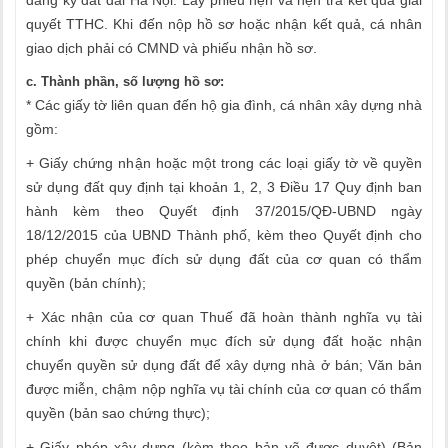
đăng ký đất đai Hà Nội. Lấy phiếu hẹn và hẹn trả kết quả giải
quyết TTHC. Khi đến nộp hồ sơ hoặc nhận kết quả, cá nhân
giao dịch phải có CMND và phiếu nhận hồ sơ.
c. Thành phần, số lượng hồ sơ:
* Các giấy tờ liên quan đến hộ gia đình, cá nhân xây dựng nhà
gồm:
+ Giấy chứng nhận hoặc một trong các loại giấy tờ về quyền
sử dụng đất quy định tại khoản 1, 2, 3 Điều 17 Quy định ban
hành kèm theo Quyết định 37/2015/QĐ-UBND ngày
18/12/2015 của UBND Thành phố, kèm theo Quyết định cho
phép chuyển mục đích sử dụng đất của cơ quan có thẩm
quyền (bản chính);
+ Xác nhận của cơ quan Thuế đã hoàn thành nghĩa vụ tài
chính khi được chuyển mục đích sử dụng đất hoặc nhận
chuyển quyền sử dụng đất để xây dựng nhà ở bán; Văn bản
được miễn, chậm nộp nghĩa vụ tài chính của cơ quan có thẩm
quyền (bản sao chứng thực);
+ Giấy phép xây dựng (kèm theo bản vẽ được duyệt) (Bản