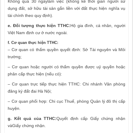
Không quá 30 ngàylàm việc
(không kể thời gian người sử
dụng đất, sở hữu tài sản gắn liền với đất thực hiện nghĩa vụ
tài chính theo quy định).
e. Đối tượng thực hiện TTHC:
Hộ gia đình, cá nhân, người
Việt Nam định cư ở nước ngoài.
f. Cơ quan thực hiện TTHC:
– Cơ quan có thẩm quyền quyết định: Sở Tài nguyên và Môi
trường;
– Cơ quan hoặc người có thẩm quyền được uỷ quyền hoặc
phân cấp thực hiện (nếu có):
– Cơ quan trực tiếp thực hiện TTHC: Chi nhánh Văn phòng
đăng ký đất đai Hà Nội;
– Cơ quan phối hợp: Chi cục Thuế, phòng Quản lý đô thị cấp
huyện.
g. Kết quả của TTHC:
Quyết định cấp Giấy chứng nhận
vàGiấy chứng nhận.