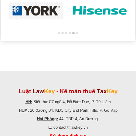
Luật
Law
Key
-
Kế toán thuế
Tax
Key
HN:
Biệt thự C7 ngõ 4, Đỗ Đức Dục, P. Từ Liêm
HCM:
26 đường 04, KDC Cityland Park Hills, P. Gò Vấp
Hải Phòng:
44, TDP 4, An Dương
E: contact@lawkey.vn