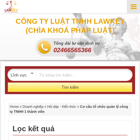
CÔNG TY LUẬT TNHH LAWKEY
(CHÌA KHOÁ PHÁP LUẬT)
Tổng đài tư vấn dịch vụ
02466565366
Tìm kiếm
Home
»
Doanh nghiệp
»
Hỏi đáp - Kiến thức
»
Cơ cấu tổ chức quản lý công
ty TNHH 1 thành viên
Lọc kết quả