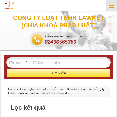
CÔNG TY LUẬT TNHH LAWKEY
(CHÌA KHOÁ PHÁP LUẬT)
Tổng đài tư vấn dịch vụ
02466565366
Tìm kiếm
Home
»
Doanh nghiệp
»
Hỏi đáp - Kiến thức
»
Điều kiện thành lập công ty
kinh doanh vận tải hành khách theo hợp đồng
Lọc kết quả