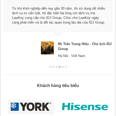
Thay mặt Công
hiệp đến nay gần 30 năm, tôi sử dụng rất nhiều
ngũ luật sư, 
luật, tôi đặc biệt hài lòng với dịch vụ mà
dụng dịch vụ t
ấp cho IDJ Group. Chúc cho LawKey ngày
Chúc các bạn p
 và là đối tác quan trọng lâu dài của IDJ Group.
doanh nghiệp.
Mr Trần Trọng Hiếu - Chủ tịch IDJ
Group
Hà Nội - Việt Nam
Khách hàng tiêu biểu