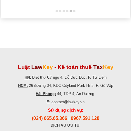
Luật
Law
Key
-
Kế toán thuế
Tax
Key
HN:
Biệt thự C7 ngõ 4, Đỗ Đức Dục, P. Từ Liêm
HCM:
26 đường 04, KDC Cityland Park Hills, P. Gò Vấp
Hải Phòng:
44, TDP 4, An Dương
E: contact@lawkey.vn
Sử dụng dịch vụ:
(024) 665.65.366
0967.591.128
|
DỊCH VỤ ƯU TÚ