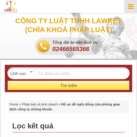
CÔNG TY LUẬT TNHH LAWKEY
(CHÌA KHOÁ PHÁP LUẬT)
Tổng đài tư vấn dịch vụ
02466565366
Tìm kiếm
Home
»
Pháp luật và kinh doanh
»
Hồ sơ đề nghị đóng cửa phòng giao
dịch công ty chứng khoán
Lọc kết quả