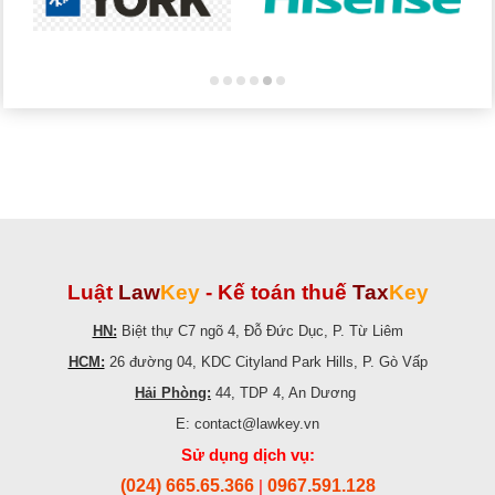
Luật
Law
Key
-
Kế toán thuế
Tax
Key
HN:
Biệt thự C7 ngõ 4, Đỗ Đức Dục, P. Từ Liêm
HCM:
26 đường 04, KDC Cityland Park Hills, P. Gò Vấp
Hải Phòng:
44, TDP 4, An Dương
E: contact@lawkey.vn
Sử dụng dịch vụ:
(024) 665.65.366
0967.591.128
|