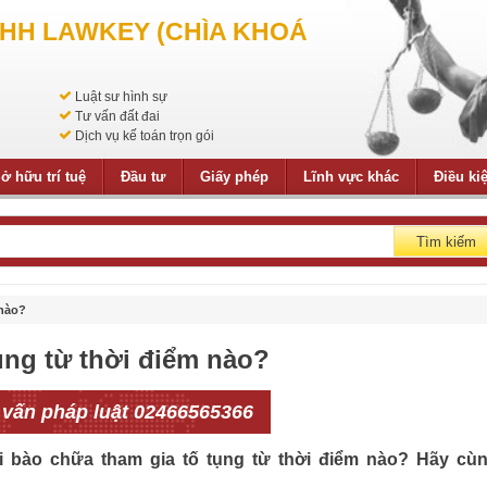
NHH LAWKEY (CHÌA KHOÁ
Luật sư hình sự
Tư vấn đất đai
Dịch vụ kế toán trọn gói
ở hữu trí tuệ
Đầu tư
Giấy phép
Lĩnh vực khác
Điều ki
Tìm kiếm
 nào?
ụng từ thời điểm nào?
 vấn pháp luật 02466565366
bào chữa tham gia tố tụng từ thời điểm nào? Hãy cù