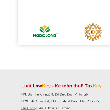
Luật
Law
Key
-
Kế toán thuế
Tax
Key
HN:
Biệt thự C7 ngõ 4, Đỗ Đức Dục, P. Từ Liêm
HCM:
26 đường 04, KDC Cityland Park Hills, P. Gò Vấp
Hải Phòng:
44, TDP 4, An Dương