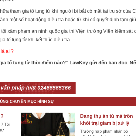
ữa tham gia tố tụng từ khi người bị bắt có mặt tại trụ sở của 
ành một số hoạt động điều tra hoặc từ khi có quyết định tạm giữ
 tội xâm phạm an ninh quốc gia thì Viện trưởng Viện kiểm sát 
tố tụng từ khi kết thúc điều tra.
là ai ?
 gia tố tụng từ thời điểm nào?” LawKey gửi đến bạn đọc. N
 vấn pháp luật 02466565366
 CÙNG CHUYÊN MỤC HÌNH SỰ
 ?
Đang thụ án tù mà trốn
khỏi trại giam bị xử lý
 ? Tội
thế nào?
 sự
Trường hợp phạm nhân bỏ
g