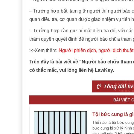
–
Trường hợp bắt, tạm giữ người thì người bào ch
quan điều tra, cơ quan được giao nhiệm vụ tiến h
– Trường hợp cần giữ bí mật điều tra đối với các
thẩm quyền quyết định để người bào chữa tham gia 
>>Xem thêm:
Người phiên dịch, người dịch thuật 
Trên đây là bài viết về “Người bào chữa tham
có thắc mắc, vui lòng liên hệ LawKey.
Tổng đài tư
BÀI VIẾT
Tội bức cung là gì
Thế nào là tội bức cung
bức cung bị xử lý hình
như thế nào ? Hãy cùn