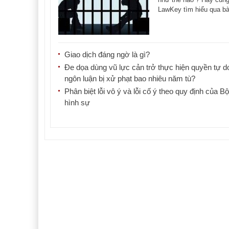
LawKey tìm hiểu qua bài
dưới đây. [...]
Giao dịch đáng ngờ là gì?
Đe dọa dùng vũ lực cản trở thực hiện quyền tự d
ngôn luận bị xử phạt bao nhiêu năm tù?
Phân biệt lỗi vô ý và lỗi cố ý theo quy định của Bộ
hình sự