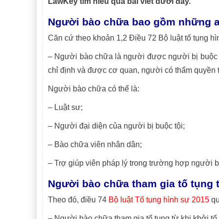
LawKey tìm hiểu qua bài viết dưới đây.
Người bào chữa bao gồm những a
Căn cứ theo khoản 1,2 Điều 72 Bộ luật tố tụng h
– Người bào chữa là người được người bị buộc 
chỉ định và được cơ quan, người có thẩm quyền t
Người bào chữa có thể là:
– Luật sư;
– Người đại diện của người bị buộc tội;
– Bào chữa viên nhân dân;
– Trợ giúp viên pháp lý trong trường hợp người b
Người bào chữa tham gia tố tụng 
Theo đó, điều 74
Bộ luật Tố tụng hình sự 2015
qu
– Người bào chữa tham gia tố tụng từ khi khởi tố 