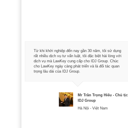
á trình
Từ khi khởi nghiệp đến nay gần 30 năm, tôi sử dụng
hài
rất nhiều dịch vụ tư vấn luật, tôi đặc biệt hài lòng với
ey:
dịch vụ mà LawKey cung cấp cho IDJ Group. Chúc
xác -
cho LawKey ngày càng phát triển và là đối tác quan
trọng lâu dài của IDJ Group.
& CEO
Mr Trần Trọng Hiếu - Chủ tị
IDJ Group
Hà Nội - Việt Nam