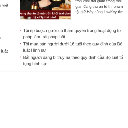
trốn khỏi trại giam trong thời
 viết
gian đang thụ án tù thì phạm
tội gì? Hãy cùng LawKey tìm
hiểu [...]
Tội ép buộc người có thẩm quyền trong hoạt động tư
pháp làm trái pháp luật
o
Tội mua bán người dưới 16 tuổi theo quy định của Bộ
luật Hình sự
 luật
Bắt người đang bị truy nã theo quy định của Bộ luật tố
tụng hình sự