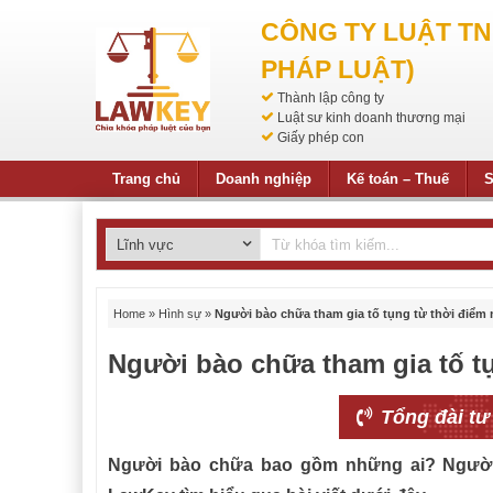
CÔNG TY LUẬT T
PHÁP LUẬT)
Thành lập công ty
Luật sư kinh doanh thương mại
Giấy phép con
Trang chủ
Doanh nghiệp
Kế toán – Thuế
S
Home
»
Hình sự
»
Người bào chữa tham gia tố tụng từ thời điểm
Người bào chữa tham gia tố t
Tổng đài tư
Người bào chữa bao gồm những ai? Người 