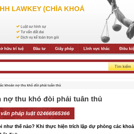
NHH LAWKEY (CHÌA KHOÁ
Luật sư hình sự
Tư vấn đất đai
Dịch vụ kế toán trọn gói
ở hữu trí tuệ
Đầu tư
Giấy phép
Lĩnh vực khác
Điều ki
Tìm kiếm
các khoản nợ thu khó đòi phải tuân thủ
n nợ thu khó đòi phải tuân thủ
 vấn pháp luật 02466565366
òi như thế nào? Khi thực hiện trích lập dự phòng các kho