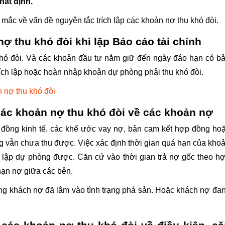
hất định.
mắc về vấn đề nguyên tắc trích lập các khoản nợ thu khó đòi.
nợ thu khó đòi khi lập Báo cáo tài chính
hó đòi. Và các khoản đầu tư nắm giữ đến ngày đáo hạn có b
ích lập hoặc hoàn nhập khoản dự phòng phải thu khó đòi.
n nợ thu khó đòi
 các khoản nợ thu khó đòi về các khoản nợ
p đồng kinh tế, các khế ước vay nợ, bản cam kết hợp đồng ho
g vẫn chưa thu được. Việc xác định thời gian quá hạn của kho
ch lập dự phòng được. Căn cứ vào thời gian trả nợ gốc theo h
hạn nợ giữa các bên.
ng khách nợ đã lâm vào tình trạng phá sản. Hoặc khách nợ đa