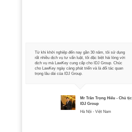
á trình
Từ khi khởi nghiệp đến nay gần 30 năm, tôi sử dụng
hài
rất nhiều dịch vụ tư vấn luật, tôi đặc biệt hài lòng với
ey:
dịch vụ mà LawKey cung cấp cho IDJ Group. Chúc
xác -
cho LawKey ngày càng phát triển và là đối tác quan
trọng lâu dài của IDJ Group.
& CEO
Mr Trần Trọng Hiếu - Chủ tị
IDJ Group
Hà Nội - Việt Nam