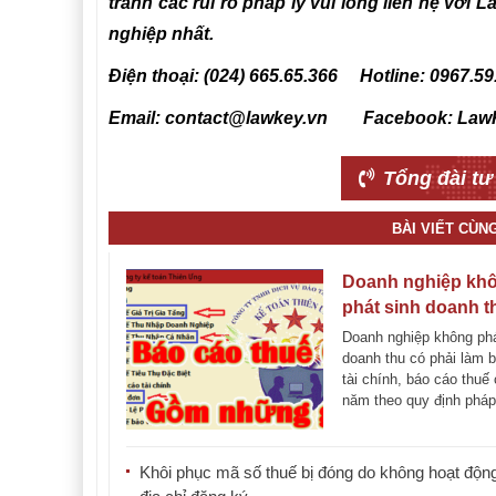
tránh các rủi ro pháp lý vui lòng liên hệ với
nghiệp nhất.
Điện thoại: (024) 665.65.366 Hotline: 0967.59
Email: contact@lawkey.vn Facebook: Law
Tổng đài tư
BÀI VIẾT CÙN
Doanh nghiệp kh
phát sinh doanh t
phải làm báo cáo t
Doanh nghiệp không phá
chính, thuế cuối 
doanh thu có phải làm 
tài chính, báo cáo thuế 
không
năm theo quy định pháp
không? Báo [...]
Khôi phục mã số thuế bị đóng do không hoạt động