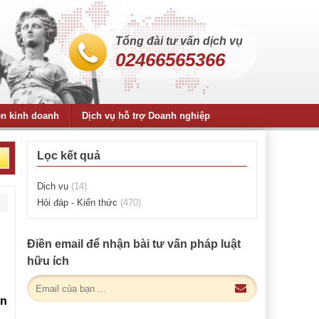
Tổng đài tư vấn dịch vụ
02466565366
ện kinh doanh
Dịch vụ hỗ trợ Doanh nghiệp
Lọc kết quả
Dịch vụ
(14)
Hỏi đáp - Kiến thức
(470)
Điền email để nhận bài tư vấn pháp luật
hữu ích
ản