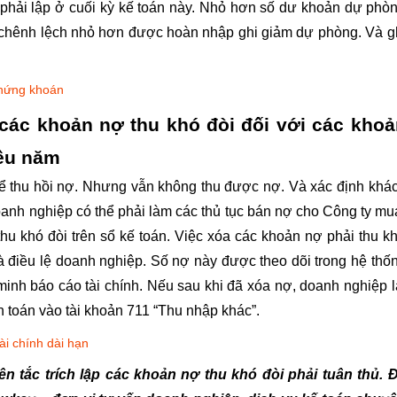
phải lập ở cuối kỳ kế toán này. Nhỏ hơn số dư khoản dự phò
số chênh lệch nhỏ hơn được hoàn nhập ghi giảm dự phòng. Và g
chứng khoán
ác khoản nợ thu khó đòi đối với các khoả
iều năm
 thu hồi nợ. Nhưng vẫn không thu được nợ. Và xác định khá
anh nghiệp có thể phải làm các thủ tục bán nợ cho Công ty mu
u khó đòi trên sổ kế toán. Việc xóa các khoản nợ phải thu k
và điều lệ doanh nghiệp. Số nợ này được theo dõi trong hệ thố
 minh báo cáo tài chính. Nếu sau khi đã xóa nợ, doanh nghiệp l
h toán vào tài khoản 711 “Thu nhập khác”.
ài chính dài hạn
n tắc trích lập các khoản nợ thu khó đòi phải tuân thủ. 