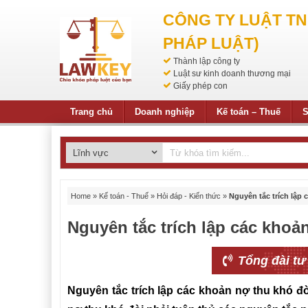
CÔNG TY LUẬT T
PHÁP LUẬT)
Thành lập công ty
Luật sư kinh doanh thương mại
Giấy phép con
Trang chủ
Doanh nghiệp
Kế toán – Thuế
S
Home
»
Kế toán - Thuế
»
Hỏi đáp - Kiến thức
»
Nguyên tắc trích lập 
Nguyên tắc trích lập các khoả
Tổng đài tư
Nguyên tắc trích lập các khoản nợ thu khó đ