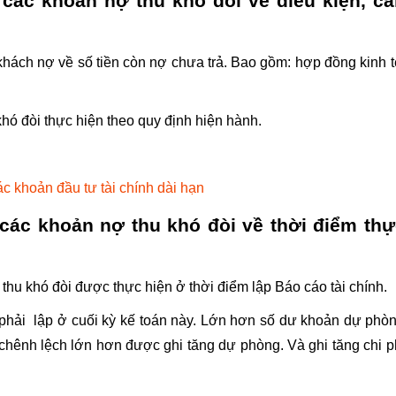
các khoản nợ thu khó đòi về điều kiện, că
hách nợ về số tiền còn nợ chưa trả. Bao gồm: hợp đồng kinh t
hó đòi thực hiện theo quy định hiện hành.
ác khoản đầu tư tài chính dài hạn
ác khoản nợ thu khó đòi về thời điểm thự
thu khó đòi được thực hiện ở thời điểm lập Báo cáo tài chính.
phải lập ở cuối kỳ kế toán này. Lớn hơn số dư khoản dự phò
ố chênh lệch lớn hơn được ghi tăng dự phòng. Và ghi tăng chi p