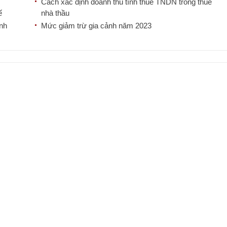
Cách xác định doanh thu tính thuế TNDN trong thuế
ế
nhà thầu
ành
Mức giảm trừ gia cảnh năm 2023