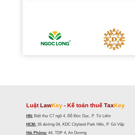
Luật
Law
Key
-
Kế toán thuế
Tax
Key
HN:
Biệt thự C7 ngõ 4, Đỗ Đức Dục, P. Từ Liêm
HCM:
26 đường 04, KDC Cityland Park Hills, P. Gò Vấp
Hải Phòng:
44, TDP 4, An Dương