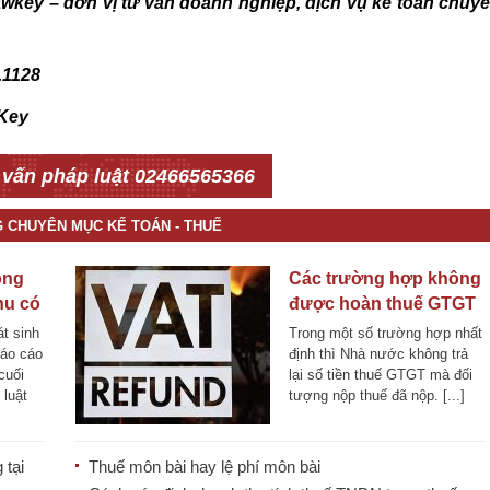
 Lawkey – đơn vị tư vấn doanh nghiệp, dịch vụ kế toán chuy
.1128
Key
 vấn pháp luật 02466565366
G CHUYÊN MỤC KẾ TOÁN - THUẾ
ông
Các trường hợp không
hu có
được hoàn thuế GTGT
ài
t sinh
Trong một số trường hợp nhất
năm
báo cáo
định thì Nhà nước không trả
cuối
lại số tiền thuế GTGT mà đối
 luật
tượng nộp thuế đã nộp. [...]
 tại
Thuế môn bài hay lệ phí môn bài