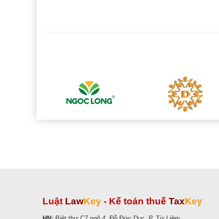
Luật
Law
Key
-
Kế toán thuế
Tax
Key
HN:
Biệt thự C7 ngõ 4, Đỗ Đức Dục, P. Từ Liêm