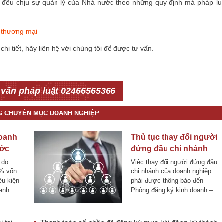
i đều chịu sự quản lý của Nhà nước theo những quy định mà pháp lu
g thương mại
hi tiết, hãy liên hệ với chúng tôi để được tư vấn.
 vấn pháp luật 02466565366
NG CHUYÊN MỤC DOANH NGHIỆP
doanh
Thủ tục thay đổi người
ước
đứng đầu chi nhánh
 điều
của doanh nghiệp
 do
Việc thay đổi người đứng đầu
% vốn
chi nhánh của doanh nghiệp
ều kiện
phải được thông báo đến
oanh
Phòng đăng ký kinh doanh –
Sở kế [...]