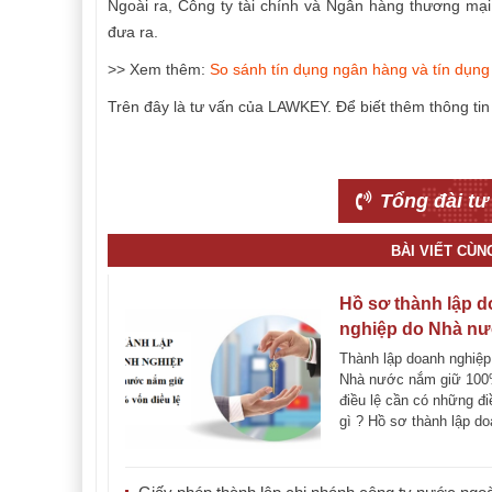
Ngoài ra, Công ty tài chính và Ngân hàng thương mạ
đưa ra.
>> Xem thêm:
So sánh tín dụng ngân hàng và tín dụn
Trên đây là tư vấn của LAWKEY. Để biết thêm thông tin c
Tổng đài tư
BÀI VIẾT CÙ
Hồ sơ thành lập 
nghiệp do Nhà n
nắm giữ 100% vốn
Thành lập doanh nghiệp
lệ
Nhà nước nắm giữ 100
điều lệ cần có những đi
gì ? Hồ sơ thành lập d
nghiệp [...]