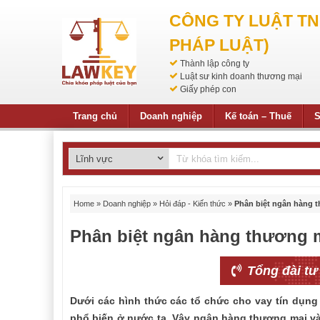
CÔNG TY LUẬT T
PHÁP LUẬT)
Thành lập công ty
Luật sư kinh doanh thương mại
Giấy phép con
Trang chủ
Doanh nghiệp
Kế toán – Thuế
S
Home
»
Doanh nghiệp
»
Hỏi đáp - Kiến thức
»
Phân biệt ngân hàng t
Phân biệt ngân hàng thương mạ
Tổng đài tư
Dưới các hình thức các tổ chức cho vay tín dụng 
phổ biến ở nước ta. Vậy ngân hàng thương mại và 