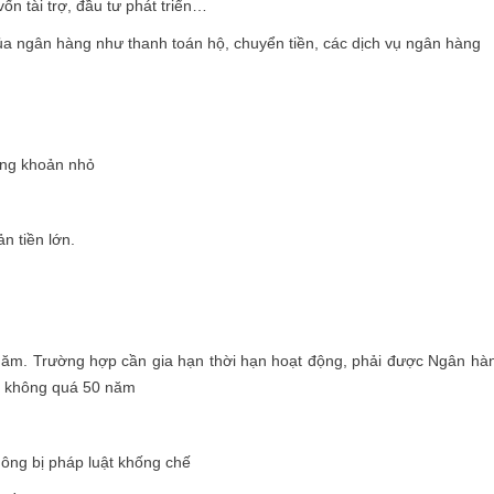
ốn tài trợ, đầu tư phát triển…
ủa ngân hàng như thanh toán hộ, chuyển tiền, các dịch vụ ngân hàng
ững khoản nhỏ
n tiền lớn.
0 năm. Trường hợp cần gia hạn thời hạn hoạt động, phải được Ngân hà
n không quá 50 năm
hông bị pháp luật khống chế