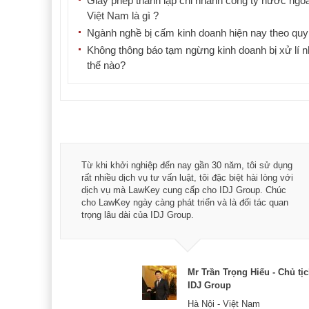
Giấy phép thành lập chi nhánh công ty nước ngoài
Việt Nam là gì ?
Ngành nghề bị cấm kinh doanh hiện nay theo quy
Không thông báo tạm ngừng kinh doanh bị xử lí 
thế nào?
á trình
Từ khi khởi nghiệp đến nay gần 30 năm, tôi sử dụng
hài
rất nhiều dịch vụ tư vấn luật, tôi đặc biệt hài lòng với
ey:
dịch vụ mà LawKey cung cấp cho IDJ Group. Chúc
xác -
cho LawKey ngày càng phát triển và là đối tác quan
trọng lâu dài của IDJ Group.
& CEO
Mr Trần Trọng Hiếu - Chủ tị
IDJ Group
Hà Nội - Việt Nam