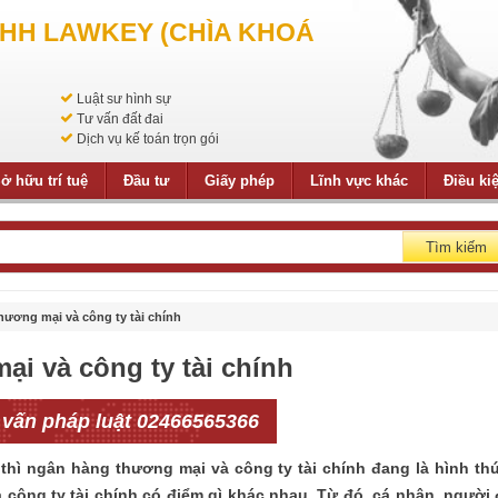
NHH LAWKEY (CHÌA KHOÁ
Luật sư hình sự
Tư vấn đất đai
Dịch vụ kế toán trọn gói
ở hữu trí tuệ
Đầu tư
Giấy phép
Lĩnh vực khác
Điều ki
Tìm kiếm
hương mại và công ty tài chính
i và công ty tài chính
 vấn pháp luật 02466565366
thì ngân hàng thương mại và công ty tài chính đang là hình th
công ty tài chính có điểm gì khác nhau. Từ đó, cá nhân, người 