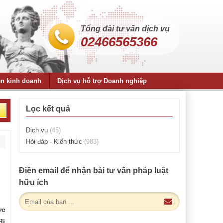
Tổng đài tư vấn dịch vụ
02466565366
ện kinh doanh
Dịch vụ hỗ trợ Doanh nghiệp
Lọc kết quả
Dịch vụ
(45)
Hỏi đáp - Kiến thức
(983)
Điền email để nhận bài tư vấn pháp luật
hữu ích
ức
đi