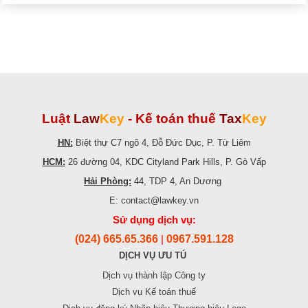
Luật
Law
Key
-
Kế toán thuế
Tax
Key
HN:
Biệt thự C7 ngõ 4, Đỗ Đức Dục, P. Từ Liêm
HCM:
26 đường 04, KDC Cityland Park Hills, P. Gò Vấp
Hải Phòng:
44, TDP 4, An Dương
E: contact@lawkey.vn
Sử dụng dịch vụ:
(024) 665.65.366
0967.591.128
|
DỊCH VỤ ƯU TÚ
Dịch vụ thành lập Công ty
Dịch vụ Kế toán thuế