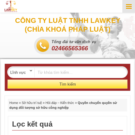
CÔNG TY LUẬT TNHH LAWKEY
(CHÌA KHOÁ PHÁP LUẬT)
Tổng đài tư vấn dịch vụ
02466565366
Tìm kiếm
Home
»
Sở hữu trí tuệ
»
Hỏi đáp – Kiến thức
»
Quyền chuyển quyền sử
dụng đối tượng sở hữu công nghiệp
Lọc kết quả