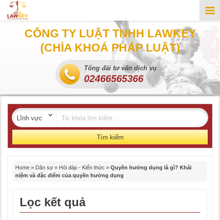
CÔNG TY LUẬT TNHH LAWKEY
(CHÌA KHOÁ PHÁP LUẬT)
Tổng đài tư vấn dịch vụ
02466565366
Tìm kiếm
Home
»
Dân sự
»
Hỏi đáp - Kiến thức
»
Quyền hưởng dụng là gì? Khái
niệm và đặc điểm của quyền hưởng dụng
Lọc kết quả