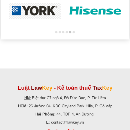
Luật
Law
Key
-
Kế toán thuế
Tax
Key
HN:
Biệt thự C7 ngõ 4, Đỗ Đức Dục, P. Từ Liêm
HCM:
26 đường 04, KDC Cityland Park Hills, P. Gò Vấp
Hải Phòng:
44, TDP 4, An Dương
E: contact@lawkey.vn