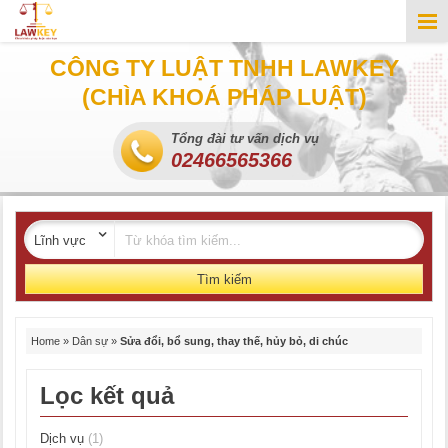
CÔNG TY LUẬT TNHH LAWKEY
(CHÌA KHOÁ PHÁP LUẬT)
Tổng đài tư vấn dịch vụ
02466565366
Tìm kiếm
Home
»
Dân sự
»
Sửa đổi, bổ sung, thay thế, hủy bỏ, di chúc
Lọc kết quả
Dịch vụ
(1)