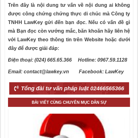
Trên đây là nội dung tư vấn về nội dung ai không
được công chứng chứng thực di chúc mà Công ty
TNHH LawKey gửi đến bạn đọ
c
. Nếu có vấn đề gì
mà Bạn đọc còn vướng mắc, băn khoăn hãy liên hệ
với LawKey theo thông tin trên Website hoặc dưới
đây để được giải đáp:
Điện thoại: (0
2
4) 665.65.366 Hotline: 0967.59.1128
Email: contact@lawkey.vn Facebook: LawKey
Tổng đài tư vấn pháp luật 02466565366
BÀI VIẾT CÙNG CHUYÊN MỤC DÂN SỰ