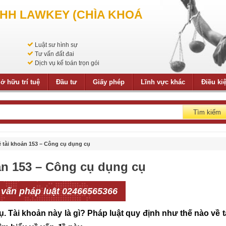
NHH LAWKEY (CHÌA KHOÁ
Luật sư hình sự
Tư vấn đất đai
Dịch vụ kế toán trọn gói
ở hữu trí tuệ
Đầu tư
Giấy phép
Lĩnh vực khác
Điều ki
Tìm kiếm
ề tài khoản 153 – Công cụ dụng cụ
ản 153 – Công cụ dụng cụ
 vấn pháp luật 02466565366
. Tài khoản này là gì? Pháp luật quy định như thế nào về t