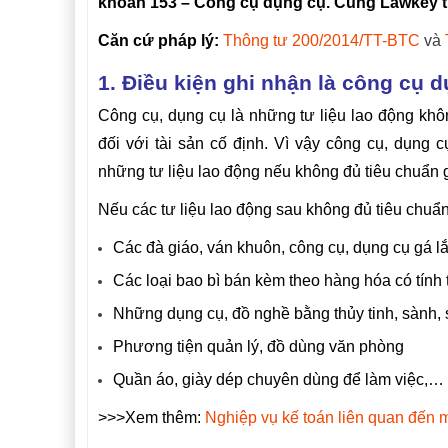
khoản 153 – Công cụ dụng cụ. Cùng Lawkey tì
Căn cứ pháp lý:
Thông tư 200/2014/TT-BTC
và
1. Điều kiện ghi nhận là công cụ 
Công cụ, dụng cụ là những tư liệu lao động khôn
đối với tài sản cố định. Vì vậy công cụ, dụng 
những tư liệu lao động nếu không đủ tiêu chuẩn g
Nếu các tư liệu lao động sau không đủ tiêu chuẩn
Các đà giáo, ván khuôn, công cụ, dụng cụ gá l
Các loại bao bì bán kèm theo hàng hóa có tính t
Những dụng cụ, đồ nghề bằng thủy tinh, sành,
Phương tiện quản lý, đồ dùng văn phòng
Quần áo, giày dép chuyên dùng để làm việc,…
>>>Xem thêm:
Nghiệp vụ kế toán liên quan đến 