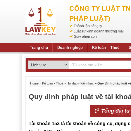
CÔNG TY LUẬT T
PHÁP LUẬT)
Thành lập công ty
Luật sư kinh doanh thương mại
Giấy phép con
Trang chủ
Doanh nghiệp
Kế toán – Thuế
S
Home
»
Kế toán - Thuế
»
Hỏi đáp - Kiến thức
»
Quy định pháp luật v
Quy định pháp luật về tài kho
Tổng đài tư
Tài
khoản 153 là tài khoản về công cụ, dụng cụ