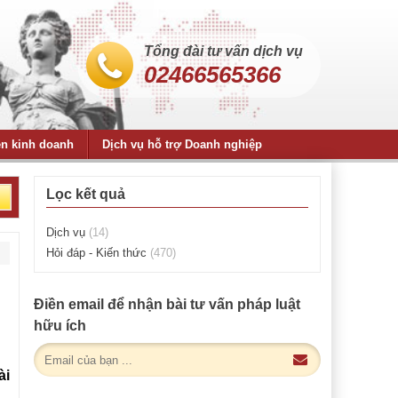
Tổng đài tư vấn dịch vụ
02466565366
ện kinh doanh
Dịch vụ hỗ trợ Doanh nghiệp
Lọc kết quả
Dịch vụ
(14)
Hỏi đáp - Kiến thức
(470)
Điền email để nhận bài tư vấn pháp luật
hữu ích
ài