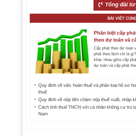
Tổng đài tư
BÀI VIẾT CÙN
Phân biệt cấp phá
theo dự toán và c
phát theo lệnh chi
Cấp phát theo dự toán 
phát theo lệch chi là gì
khác nhau giữa cấp phá
dự toán và cấp phát the
chi? [...]
Quy định về việc hoàn thuế và phân loại hồ sơ h
thuế
Quy định về nộp tiền chậm nộp thuế xuất, nhập 
Cách tính thuế TNCN với cá nhân không cư trú tạ
Nam