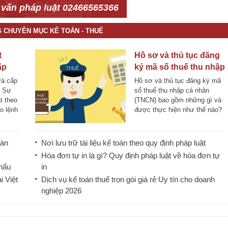
 vấn pháp luật 02466565366
G CHUYÊN MỤC KẾ TOÁN - THUẾ
t
Hồ sơ và thủ tục đăng
ấp
ký mã số thuế thu nhập
cá nhân
và cấp
Hồ sơ và thủ tục đăng ký mã
? Sự
số thuế thu nhập cá nhân
t theo
(TNCN) bao gồm những gì và
o lệnh
được thực hiện như thế nào?
Hãy [...]
oàn
Nơi lưu trữ tài liệu kế toán theo quy định pháp luật
Hóa đơn tự in là gì? Quy định pháp luật về hóa đơn tự
khẩu
in
i Việt
Dịch vụ kế toán thuế trọn gói giá rẻ Uy tín cho doanh
nghiệp 2026