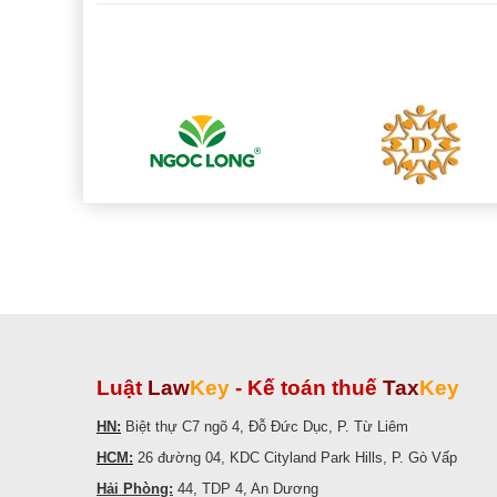
Luật
Law
Key
-
Kế toán thuế
Tax
Key
HN:
Biệt thự C7 ngõ 4, Đỗ Đức Dục, P. Từ Liêm
HCM:
26 đường 04, KDC Cityland Park Hills, P. Gò Vấp
Hải Phòng:
44, TDP 4, An Dương