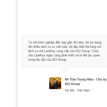
á trình
Từ khi khởi nghiệp đến nay gần 30 năm, tôi sử dụng
hài
rất nhiều dịch vụ tư vấn luật, tôi đặc biệt hài lòng với
ey:
dịch vụ mà LawKey cung cấp cho IDJ Group. Chúc
xác -
cho LawKey ngày càng phát triển và là đối tác quan
trọng lâu dài của IDJ Group.
& CEO
Mr Trần Trọng Hiếu - Chủ tị
IDJ Group
Hà Nội - Việt Nam