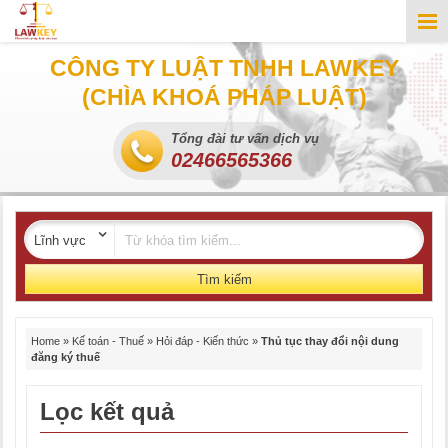
CÔNG TY LUẬT TNHH LAWKEY
(CHÌA KHOÁ PHÁP LUẬT)
Tổng đài tư vấn dịch vụ
02466565366
Tìm kiếm
Home
»
Kế toán - Thuế
»
Hỏi đáp - Kiến thức
»
Thủ tục thay đổi nội dung
đăng ký thuế
Lọc kết quả