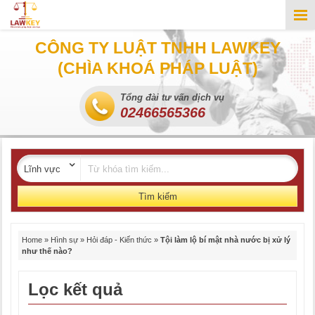
CÔNG TY LUẬT TNHH LAWKEY
(CHÌA KHOÁ PHÁP LUẬT)
Tổng đài tư vấn dịch vụ
02466565366
Tìm kiếm
Home
»
Hình sự
»
Hỏi đáp - Kiến thức
»
Tội làm lộ bí mật nhà nước bị xử lý
như thế nào?
Lọc kết quả