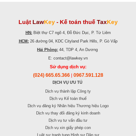
Luật
Law
Key
-
Kế toán thuế
Tax
Key
HN:
Biệt thự C7 ngõ 4, Đỗ Đức Dục, P. Từ Liêm
HCM:
26 đường 04, KDC Cityland Park Hills, P. Gò Vấp
Hải Phòng:
44, TDP 4, An Dương
E: contact@lawkey.vn
Sử dụng dịch vụ:
(024) 665.65.366
0967.591.128
|
DỊCH VỤ ƯU TÚ
Dịch vụ thành lập Công ty
Dịch vụ Kế toán thuế
Dịch vụ đăng ký Nhãn hiệu Thương hiệu Logo
Dịch vụ thay đổi đăng ký kinh doanh
Dịch vụ tư vấn đầu tư
Dịch vụ xin giấy phép con
Luật sư tranh tụng Hình sự Dân sự