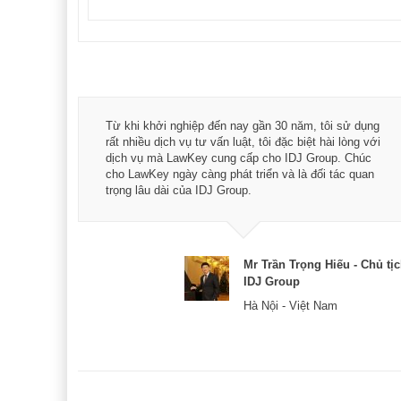
á trình
Từ khi khởi nghiệp đến nay gần 30 năm, tôi sử dụng
hài
rất nhiều dịch vụ tư vấn luật, tôi đặc biệt hài lòng với
ey:
dịch vụ mà LawKey cung cấp cho IDJ Group. Chúc
xác -
cho LawKey ngày càng phát triển và là đối tác quan
trọng lâu dài của IDJ Group.
& CEO
Mr Trần Trọng Hiếu - Chủ tị
IDJ Group
Hà Nội - Việt Nam