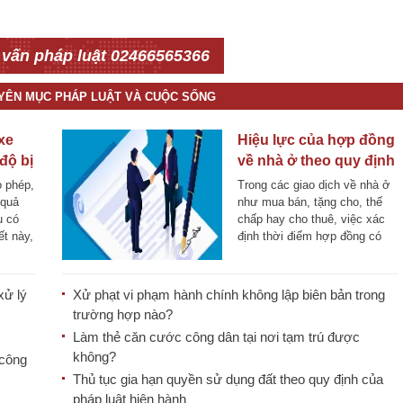
 vấn pháp luật 02466565366
UYÊN MỤC PHÁP LUẬT VÀ CUỘC SỐNG
xe
Hiệu lực của hợp đồng
độ bị
về nhà ở theo quy định
mới nhất
o phép,
Trong các giao dịch về nhà ở
 quả
như mua bán, tặng cho, thế
u có
chấp hay cho thuê, việc xác
ết này,
định thời điểm hợp đồng có
hiệu [...]
xử lý
Xử phạt vi phạm hành chính không lập biên bản trong
trường hợp nào?
Làm thẻ căn cước công dân tại nơi tạm trú được
không?
 công
Thủ tục gia hạn quyền sử dụng đất theo quy định của
pháp luật hiện hành