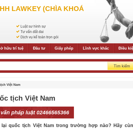
NHH LAWKEY (CHÌA KHOÁ
Luật sư hình sự
Tư vấn đất đai
Dịch vụ kế toán trọn gói
ở hữu trí tuệ
Đầu tư
Giấy phép
Lĩnh vực khác
Điều ki
Tìm kiếm
tịch Việt Nam
ốc tịch Việt Nam
 vấn pháp luật 02466565366
 lại quốc tịch Việt Nam trong trường hợp nào? Hãy cù