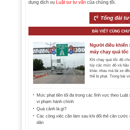
dụng dịch vụ
Luật sư tư vấn
của chúng tôi.
Tổng đài tư
BÀI VIẾT CÙNG CH
Người điều khiển 
máy chạy quá tốc 
xử phạt thế nào?
Khi chạy quá tốc độ ch
tùy các mức độ và hậu
khác nhau mà lái xe đề
thể bị phạt. Trong bài vi
[...]
Mức phạt tiền tối đa trong các lĩnh vực theo Luật 
vi phạm hành chính
Quá cảnh là gì?
Các công việc cần làm sau khi đổi thẻ căn cước
dân