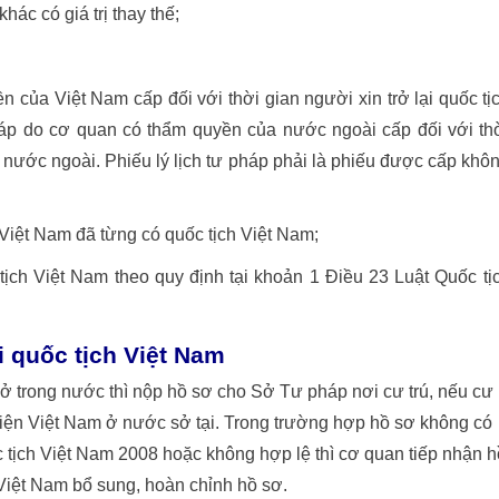
hác có giá trị thay thế;
 của Việt Nam cấp đối với thời gian người xin trở lại quốc tị
pháp do cơ quan có thẩm quyền của nước ngoài cấp đối với th
 ở nước ngoài. Phiếu lý lịch tư pháp phải là phiếu được cấp khô
h Việt Nam đã từng có quốc tịch Việt Nam;
́c tịch Việt Nam theo quy định tại khoản 1 Điều 23 Luật Quốc tị
ại quốc tịch Việt Nam
ú ở trong nước thì nộp hồ sơ cho Sở Tư pháp nơi cư trú, nếu cư
diện Việt Nam ở nước sở tại. Trong trường hợp hồ sơ không có
c tịch Việt Nam 2008 hoặc không hợp lệ thì cơ quan tiếp nhận h
ch Việt Nam bổ sung, hoàn chỉnh hồ sơ.