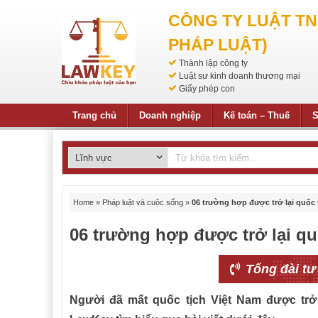
CÔNG TY LUẬT T
PHÁP LUẬT)
Thành lập công ty
Luật sư kinh doanh thương mại
Giấy phép con
Trang chủ
Doanh nghiệp
Kế toán – Thuế
S
Home
»
Pháp luật và cuộc sống
»
06 trường hợp được trở lại quốc 
06 trường hợp được trở lại qu
Tổng đài tư
Người đã mất quốc tịch Việt Nam được trở