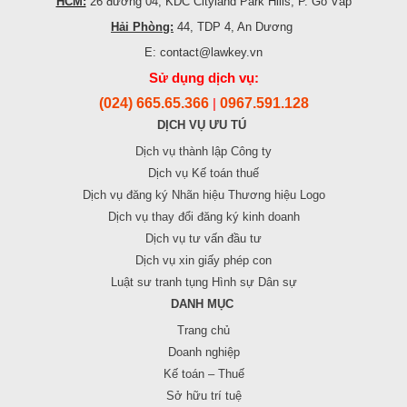
HCM:
26 đường 04, KDC Cityland Park Hills, P. Gò Vấp
Hải Phòng:
44, TDP 4, An Dương
E: contact@lawkey.vn
Sử dụng dịch vụ:
(024) 665.65.366
0967.591.128
|
DỊCH VỤ ƯU TÚ
Dịch vụ thành lập Công ty
Dịch vụ Kế toán thuế
Dịch vụ đăng ký Nhãn hiệu Thương hiệu Logo
Dịch vụ thay đổi đăng ký kinh doanh
Dịch vụ tư vấn đầu tư
Dịch vụ xin giấy phép con
Luật sư tranh tụng Hình sự Dân sự
DANH MỤC
Trang chủ
Doanh nghiệp
Kế toán – Thuế
Sở hữu trí tuệ