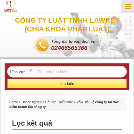
CÔNG TY LUẬT TNHH LAWKEY
(CHÌA KHOÁ PHÁP LUẬT)
Tổng đài tư vấn dịch vụ
02466565366
Tìm kiếm
Home
»
Doanh nghiệp
»
Hỏi đáp - Kiến thức
»
Vốn điều lệ công ty tại thời
điểm thành lập công ty
Lọc kết quả