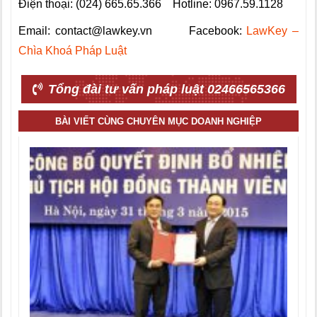
Điện thoại: (024) 665.65.366 Hotline: 0967.59.1128
Email: contact@lawkey.vn Facebook:
LawKey –
Chìa Khoá Pháp Luật
Tổng đài tư vấn pháp luật 02466565366
BÀI VIẾT CÙNG CHUYÊN MỤC DOANH NGHIỆP