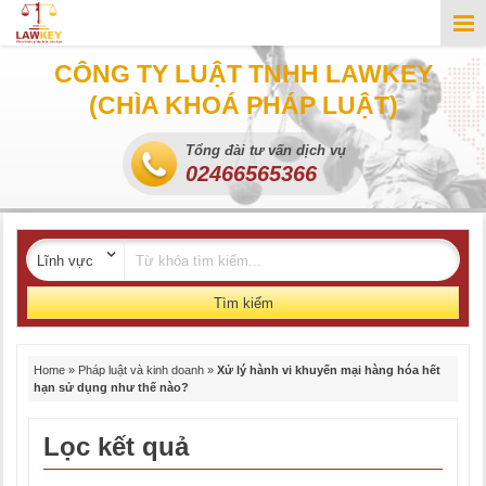
CÔNG TY LUẬT TNHH LAWKEY
(CHÌA KHOÁ PHÁP LUẬT)
Tổng đài tư vấn dịch vụ
02466565366
Tìm kiếm
Home
»
Pháp luật và kinh doanh
»
Xử lý hành vi khuyến mại hàng hóa hết
hạn sử dụng như thế nào?
Lọc kết quả