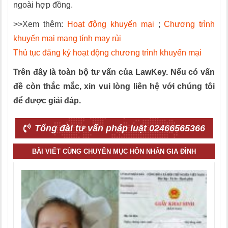
ngoài hợp đồng.
>>Xem thêm:
Hoạt động khuyến mại
;
Chương trình
khuyến mại mang tính may rủi
Thủ tục đăng ký hoạt động chương trình khuyến mại
Trên đây là toàn bộ tư vấn của LawKey. Nếu có vấn
đề còn thắc mắc, xin vui lòng liên hệ với chúng tôi
để được giải đáp.
Tổng đài tư vấn pháp luật 02466565366
BÀI VIẾT CÙNG CHUYÊN MỤC HÔN NHÂN GIA ĐÌNH