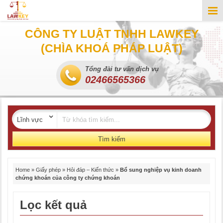
CÔNG TY LUẬT TNHH LAWKEY
(CHÌA KHOÁ PHÁP LUẬT)
Tổng đài tư vấn dịch vụ
02466565366
Tìm kiếm
Home
»
Giấy phép
»
Hỏi đáp – Kiến thức
»
Bổ sung nghiệp vụ kinh doanh
chứng khoán của công ty chứng khoán
Lọc kết quả