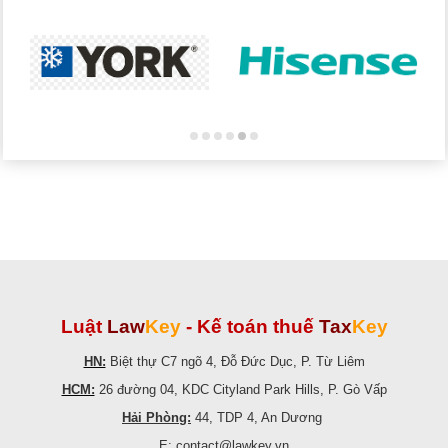
Luật
Law
Key
-
Kế toán thuế
Tax
Key
HN:
Biệt thự C7 ngõ 4, Đỗ Đức Dục, P. Từ Liêm
HCM:
26 đường 04, KDC Cityland Park Hills, P. Gò Vấp
Hải Phòng:
44, TDP 4, An Dương
E: contact@lawkey.vn