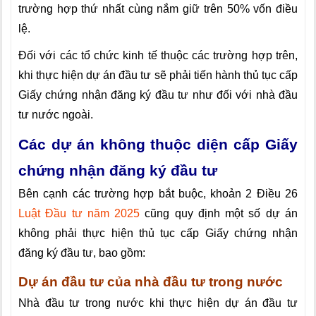
trường hợp thứ nhất cùng nắm giữ trên 50% vốn điều
lệ.
Đối với các tổ chức kinh tế thuộc các trường hợp trên,
khi thực hiện dự án đầu tư sẽ phải tiến hành thủ tục cấp
Giấy chứng nhận đăng ký đầu tư như đối với nhà đầu
tư nước ngoài.
Các dự án không thuộc diện cấp Giấy
chứng nhận đăng ký đầu tư
Bên cạnh các trường hợp bắt buộc, khoản 2 Điều 26
Luật Đầu tư năm 2025
cũng quy định một số dự án
không phải thực hiện thủ tục cấp Giấy chứng nhận
đăng ký đầu tư, bao gồm:
Dự án đầu tư của nhà đầu tư trong nước
Nhà đầu tư trong nước khi thực hiện dự án đầu tư