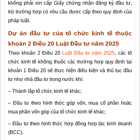
không phải xin cấp Giấy chứng nhận đăng ký đầu tư,
trừ trường hợp có nhu cầu được cấp theo quy định của
pháp luật.
Dự án đầu tư của tổ chức kinh tế thuộc
khoản 2 Điều 20 Luật Đầu tư năm 2025
Theo khoản 2 Điều 20
Luật Đầu tư năm 2025
, các tổ
chức kinh tế không thuộc các trường hợp quy định tại
khoản 1 Điều 20 sẽ thực hiện điều kiện và thủ tục đầu
tư như nhà đầu tư trong nước khi:
– Thành lập tổ chức kinh tế khác;
– Đầu tư theo hình thức góp vốn, mua cổ phần hoặc
mua phần vốn góp của tổ chức kinh tế khác;
– Đầu tư theo hình thức hợp đồng hợp tác kinh doanh
(BCC).