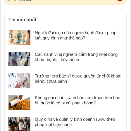
Tin mới nhất
Người đại diện của người bệnh được pháp
luật quy định như thế nào?
Các hành vi bị nghiêm cấm trong hoạt động
khám bệnh, chữa bệnh
Trường hợp bác sĩ được quyền từ chối khám
bệnh, chữa bệnh
Không ghi nhãn, cảnh báo sức khỏe trên bao
bì thuốc lá có bị xử phạt không?
Quy định về quản lý kinh doanh rượu theo
pháp luật hiện hành