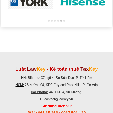
Luật
Law
Key
-
Kế toán thuế
Tax
Key
HN:
Biệt thự C7 ngõ 4, Đỗ Đức Dục, P. Từ Liêm
HCM:
26 đường 04, KDC Cityland Park Hills, P. Gò Vấp
Hải Phòng:
44, TDP 4, An Dương
E: contact@lawkey.vn
Sử dụng dịch vụ: