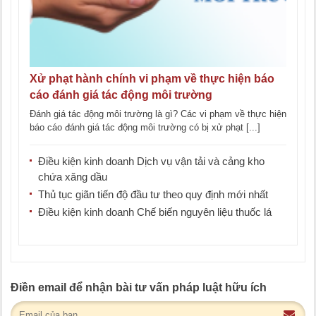
Xử phạt hành chính vi phạm về thực hiện báo
cáo đánh giá tác động môi trường
Đánh giá tác động môi trường là gì? Các vi phạm về thực hiện
báo cáo đánh giá tác động môi trường có bị xử phạt [...]
Điều kiện kinh doanh Dịch vụ vận tải và cảng kho
chứa xăng dầu
Thủ tục giãn tiến độ đầu tư theo quy định mới nhất
Điều kiện kinh doanh Chế biến nguyên liệu thuốc lá
Điền email để nhận bài tư vấn pháp luật hữu ích