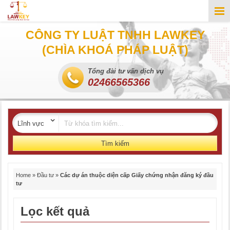
CÔNG TY LUẬT TNHH LAWKEY
(CHÌA KHOÁ PHÁP LUẬT)
Tổng đài tư vấn dịch vụ
02466565366
Tìm kiếm
Home
»
Đầu tư
»
Các dự án thuộc diện cấp Giấy chứng nhận đăng ký đầu
tư
Lọc kết quả