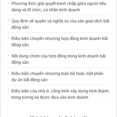
Phương thức giải quyết tranh chấp giữa người tiêu
dùng và tổ chức, cá nhân kinh doanh
Quy định về quyền và nghĩa vụ của sàn giao dịch bất
động sản
Điều kiện chuyển nhượng hợp đồng kinh doanh bất
động sản
Nội dung chính của hợp đồng trong kinh doanh bất
động sản
Điều kiện chuyển nhượng toàn bộ hoặc một phần
dự án bất động sản
Điều kiện của nhà ở, công trình xây dựng hình thành
trong tương lai được đưa vào kinh doanh