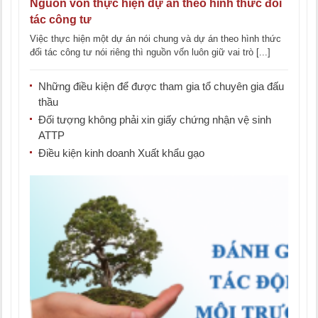
Nguồn vốn thực hiện dự án theo hình thức đối
tác công tư
Việc thực hiện một dự án nói chung và dự án theo hình thức
đối tác công tư nói riêng thì nguồn vốn luôn giữ vai trò [...]
Những điều kiện để được tham gia tổ chuyên gia đấu
thầu
Đối tượng không phải xin giấy chứng nhận vệ sinh
ATTP
Điều kiện kinh doanh Xuất khẩu gạo