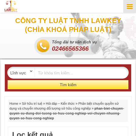
CÔNG TY LUẬT TNHH LAWKEY
(CHÌA KHOÁ PHÁP LUẬT)
Tổng đài tư vấn dịch vụ
02466565366
Tìm kiếm
Home
»
Sở hữu trí tuệ
»
Hỏi đáp – Kiến thức
»
Phân biệt chuyển quyền sử
dụng và chuyển nhượng đối tượng sở hữu công nghiệp
»
phan-biet-chuyen-
quyen-su-dung-doi-tuong-so-huu-cong-nghiep-voi-chuyen-nhuong-
quyen-so-huu-cong-nghiep
Lọc kết quả