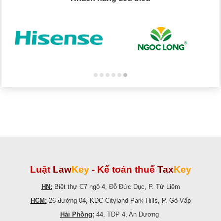
Luật
Law
Key
-
Kế toán thuế
Tax
Key
HN:
Biệt thự C7 ngõ 4, Đỗ Đức Dục, P. Từ Liêm
HCM:
26 đường 04, KDC Cityland Park Hills, P. Gò Vấp
Hải Phòng:
44, TDP 4, An Dương