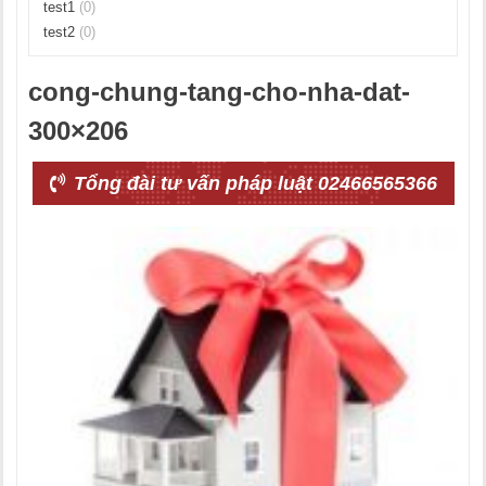
test1
(0)
test2
(0)
cong-chung-tang-cho-nha-dat-
300×206
Tổng đài tư vấn pháp luật 02466565366