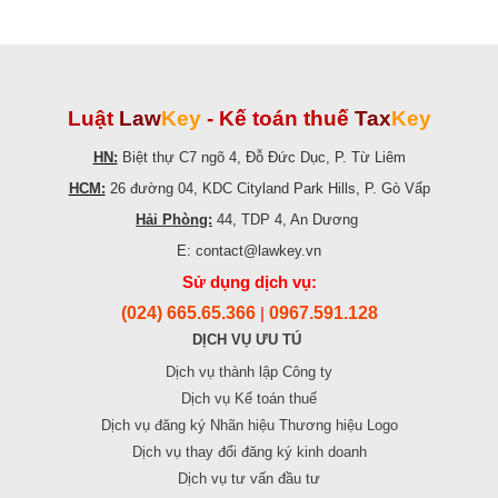
Luật
Law
Key
-
Kế toán thuế
Tax
Key
HN:
Biệt thự C7 ngõ 4, Đỗ Đức Dục, P. Từ Liêm
HCM:
26 đường 04, KDC Cityland Park Hills, P. Gò Vấp
Hải Phòng:
44, TDP 4, An Dương
E: contact@lawkey.vn
Sử dụng dịch vụ:
(024) 665.65.366
0967.591.128
|
DỊCH VỤ ƯU TÚ
Dịch vụ thành lập Công ty
Dịch vụ Kế toán thuế
Dịch vụ đăng ký Nhãn hiệu Thương hiệu Logo
Dịch vụ thay đổi đăng ký kinh doanh
Dịch vụ tư vấn đầu tư