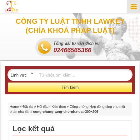
CÔNG TY LUẬT TNHH LAWKEY
(CHÌA KHOÁ PHÁP LUẬT)
Tổng đài tư vấn dịch vụ
02466565366
Tìm kiếm
Home
»
Đất đai
»
Hỏi đáp - Kiến thức
»
Công chứng Hợp đồng tặng cho một
phần nhà đất
»
cong-chung-tang-cho-nha-dat-300×206
Lọc kết quả