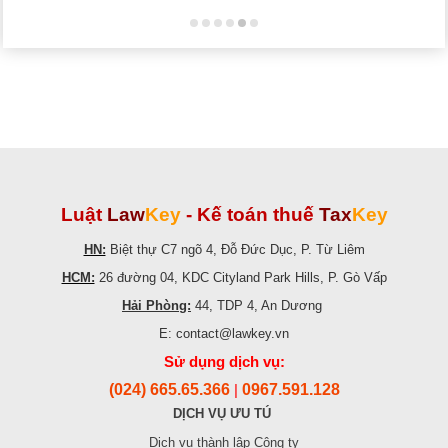
Luật
Law
Key
-
Kế toán thuế
Tax
Key
HN:
Biệt thự C7 ngõ 4, Đỗ Đức Dục, P. Từ Liêm
HCM:
26 đường 04, KDC Cityland Park Hills, P. Gò Vấp
Hải Phòng:
44, TDP 4, An Dương
E: contact@lawkey.vn
Sử dụng dịch vụ:
(024) 665.65.366
0967.591.128
|
DỊCH VỤ ƯU TÚ
Dịch vụ thành lập Công ty