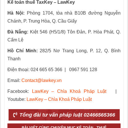
Kế toán thuế TaxKey – LawKey
Hà Nội:
Phòng 1704, tòa nhà B10B đường Nguyễn
Chánh, P. Trung Hòa, Q. Cầu Giấy
Đà Nẵng:
Kiệt 546 (H5/1/8) Tôn Đản, P. Hòa Phát, Q.
Cẩm Lệ
Hồ Chí Minh:
282/5 Nơ Trang Long, P. 12, Q. Bình
Thạnh
Điện thoại: 024 665 65 366
|
0967 591 128
Email:
Contact@lawkey.vn
Facebook:
LawKey – Chìa Khoá Pháp Luật
|
Youtube:
LawKey – Chìa Khoá Pháp Luật
Tổng đài tư vấn pháp luật 02466565366
BÀI VIẾT CÙNG CHUYÊN MỤC KẾ TOÁN - THUẾ