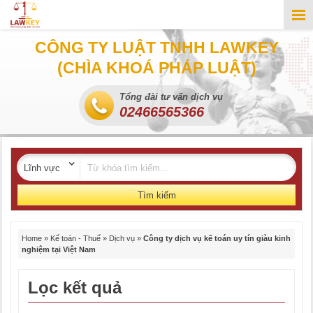
CÔNG TY LUẬT TNHH LAWKEY
(CHÌA KHOÁ PHÁP LUẬT)
Tổng đài tư vấn dịch vụ
02466565366
Tìm kiếm
Home
»
Kế toán - Thuế
»
Dịch vụ
»
Công ty dịch vụ kế toán uy tín giàu kinh
nghiệm tại Việt Nam
Lọc kết quả