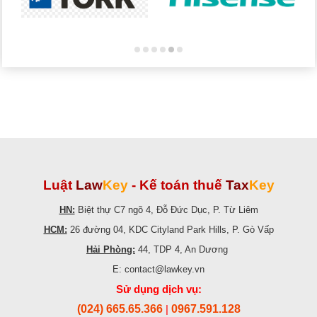
Luật
Law
Key
-
Kế toán thuế
Tax
Key
HN:
Biệt thự C7 ngõ 4, Đỗ Đức Dục, P. Từ Liêm
HCM:
26 đường 04, KDC Cityland Park Hills, P. Gò Vấp
Hải Phòng:
44, TDP 4, An Dương
E: contact@lawkey.vn
Sử dụng dịch vụ:
(024) 665.65.366
0967.591.128
|