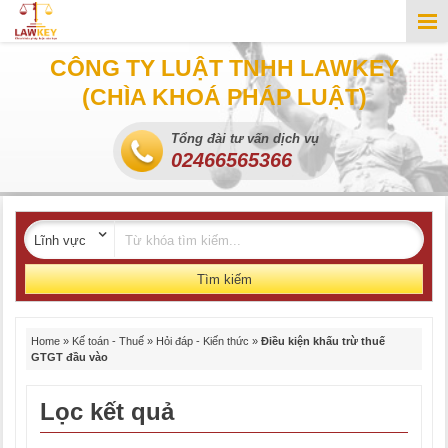
CÔNG TY LUẬT TNHH LAWKEY
(CHÌA KHOÁ PHÁP LUẬT)
Tổng đài tư vấn dịch vụ
02466565366
Tìm kiếm
Home
»
Kế toán - Thuế
»
Hỏi đáp - Kiến thức
»
Điều kiện khấu trừ thuế
GTGT đầu vào
Lọc kết quả