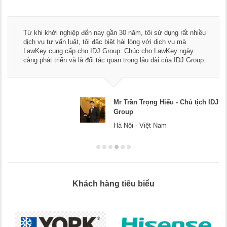
Thay mặt Công ty Dương Cafe, tôi xin chân thành cảm ơn đội
ngũ luật sư, kế toán của LawKey. Thực sự yên tâm khi sử
dụng dịch vụ tư vấn pháp luật và kế toán thuế bên các bạn.
Chúc các bạn phát triển hơn, phục vụ tốt hơn cho cộng đồng
doanh nghiệp.
Mr Dương - CEO Dương Cafe
Hà Nội
Khách hàng tiêu biểu