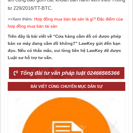
tư 229/2016/TT-BTC.
>>Xem thêm:
Hợp đồng mua bán tài sản là gì? Đặc điểm của
hợp đồng mua bán tài sản
Trên đây là bài viết về “Cửa hàng cầm đồ có được phép
bán xe máy đang cầm đồ không?” LawKey gửi đến bạn
đọc. Nếu có thắc mắc, vui lòng liên hệ LawKey để được
Luật sư hỗ trợ tư vấn.
Tổng đài tư vấn pháp luật 02466565366
BÀI VIẾT CÙNG CHUYÊN MỤC DÂN SỰ