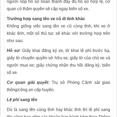
người nộp hồ sơ hoàn thành đầy đủ hồ sơ hợp lệ, cơ
quan có thẩm quyền sẽ cấp ngay biển số xe.
Trường hợp sang tên xe cũ đi tỉnh khác
Không giống việc sang tên xe cũ cùng tỉnh, khi xe ở
khác tỉnh, một số thủ tục sẽ khác với trường hợp trên
như sau:
Hồ sơ:
Giấy khai đăng ký xe, tờ khai lệ phí trước bạ,
giấy tờ chuyển quyền sở hữu xe, giấy tờ của chủ xe và
người mua xe; giấy chứng nhận thu hồi đăng ký, biển
số xe.
Cơ quan giải quyết:
Trụ sở Phòng Cảnh sát giao
thông/công an cấp huyện.
Lệ phí sang tên
Dù là sang tên cùng tỉnh hay khác tỉnh thì lệ phí sang
tên cũng bao gồm các khoản ban hành kèm theo Thông