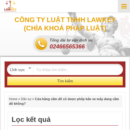
CÔNG TY LUẬT TNHH LAWKEY
(CHÌA KHOÁ PHÁP LUẬT)
Tổng đài tư vấn dịch vụ
02466565366
Tìm kiếm
Home
»
Dân sự
»
Cửa hàng cầm đồ có được phép bán xe máy đang cầm
đồ không?
Lọc kết quả