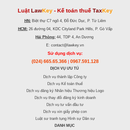
Luật
Law
Key
-
Kế toán thuế
Tax
Key
HN:
Biệt thự C7 ngõ 4, Đỗ Đức Dục, P. Từ Liêm
HCM:
26 đường 04, KDC Cityland Park Hills, P. Gò Vấp
Hải Phòng:
44, TDP 4, An Dương
E: contact@lawkey.vn
Sử dụng dịch vụ:
(024) 665.65.366
0967.591.128
|
DỊCH VỤ ƯU TÚ
Dịch vụ thành lập Công ty
Dịch vụ Kế toán thuế
Dịch vụ đăng ký Nhãn hiệu Thương hiệu Logo
Dịch vụ thay đổi đăng ký kinh doanh
Dịch vụ tư vấn đầu tư
Dịch vụ xin giấy phép con
Luật sư tranh tụng Hình sự Dân sự
DANH MỤC