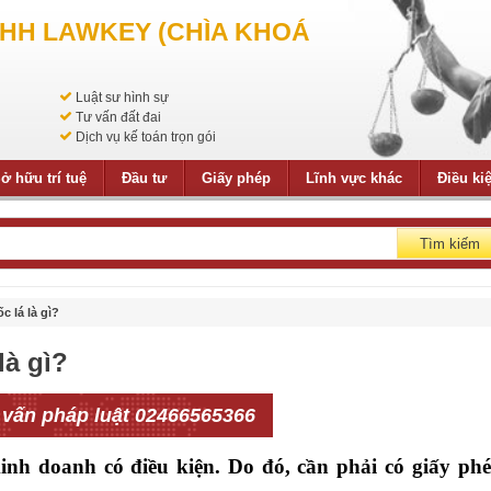
NHH LAWKEY (CHÌA KHOÁ
Luật sư hình sự
Tư vấn đất đai
Dịch vụ kế toán trọn gói
ở hữu trí tuệ
Đầu tư
Giấy phép
Lĩnh vực khác
Điều ki
Tìm kiếm
 lá là gì?
là gì?
 vấn pháp luật 02466565366
inh doanh có điều kiện. Do đó, cần phải có giấy ph