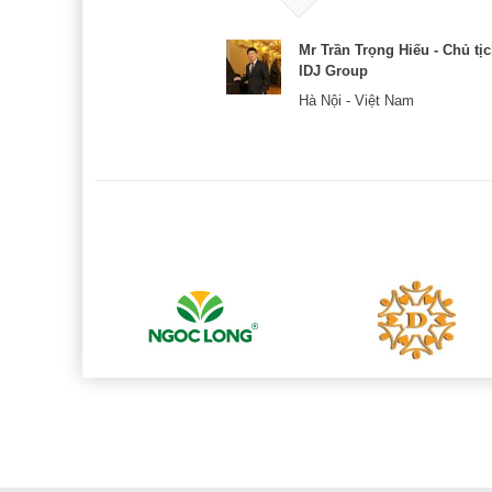
& CEO
Mr Trần Trọng Hiếu - Chủ tị
IDJ Group
Hà Nội - Việt Nam