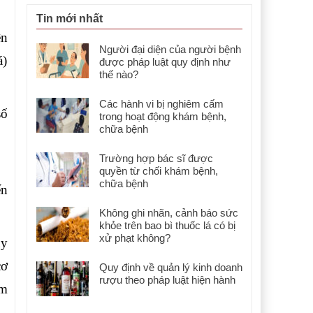
Tin mới nhất
ên
Người đại diện của người bệnh
á)
được pháp luật quy định như
thế nào?
Các hành vi bị nghiêm cấm
số
trong hoạt động khám bệnh,
chữa bệnh
Trường hợp bác sĩ được
quyền từ chối khám bệnh,
chữa bệnh
ến
Không ghi nhãn, cảnh báo sức
khỏe trên bao bì thuốc lá có bị
xử phạt không?
uy
cơ
Quy định về quản lý kinh doanh
rượu theo pháp luật hiện hành
ạm