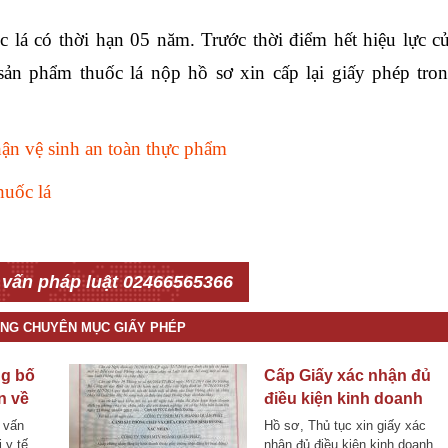
 lá có thời hạn 05 năm. Trước thời điểm hết hiệu lực c
ản phẩm thuốc lá nộp hồ sơ xin cấp lại giấy phép tro
ận vệ sinh an toàn thực phẩm
huốc lá
 vấn pháp luật 02466565366
ÙNG CHUYÊN MỤC GIẤY PHÉP
ng bố
Cấp Giấy xác nhận đủ
n về
điều kiện kinh doanh
 bị y
dịch vụ phòng cháy
 vấn
Hồ sơ, Thủ tục xin giấy xác
chữa cháy
ị y tế
nhận đủ điều kiện kinh doanh