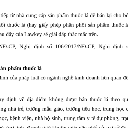
 tiếp từ nhà cung cấp sản phẩm thuốc lá đề bán lại cho b
i thuốc lá (hay giấy phép phân phối sản phẩm thuốc l
sau đây của Lawkey sẽ giải đáp thắc mắc trên.
/NĐ-CP, Nghị định số 106/2017/NĐ-CP, Nghị định 
sản phẩm thuốc lá
định của pháp luật có ngành nghề kinh doanh liên quan đ
y định về địa điểm không được bán thuốc lá theo q
ng nhà trẻ, trường mẫu giáo, trường tiểu học, trung học 
học, bệnh viện, nhà hộ sinh, trung tâm y tế dự phòng, tr
ét (m) tính từ ranh giới khuôn viên gần nhất của cơ sở đó