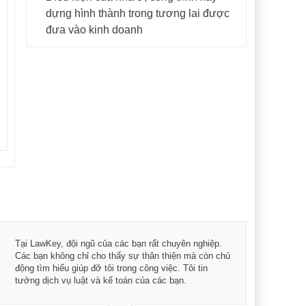
dựng hình thành trong tương lai được
đưa vào kinh doanh
Tôi 
Tại LawKey, đội ngũ của các bạn rất chuyên nghiệp.
Chìa
Các bạn không chỉ cho thấy sự thân thiện mà còn chủ
chuy
động tìm hiểu giúp đỡ tôi trong công việc. Tôi tin
bản 
tưởng dịch vụ luật và kế toán của các bạn.
nữa 