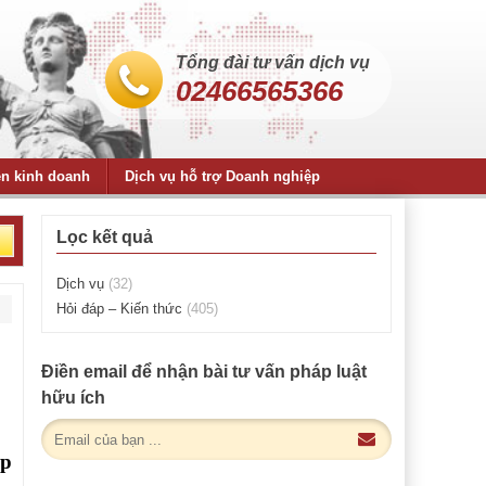
Tổng đài tư vấn dịch vụ
02466565366
ện kinh doanh
Dịch vụ hỗ trợ Doanh nghiệp
Lọc kết quả
Dịch vụ
(32)
Hỏi đáp – Kiến thức
(405)
Điền email để nhận bài tư vấn pháp luật
hữu ích
ép