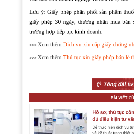
Lưu ý: Giấy phép phân phối sản phẩm thuốc
giấy phép 30 ngày, thương nhân mua bán s
trường hợp tiếp tục kinh doanh.
Xem thêm
Dịch vụ xin cấp giấy chứng nh
>>>
Xem thêm
Thủ tục xin giấy phép bán lẻ t
>>>
Tổng đài tư
BÀI VIẾT C
Hồ sơ, thủ tục cô
đủ điều kiện tư vấ
kỹ thuật trang thiết
Để thực hiện dịch vụ tư
tế
về kỹ thuật trang thiết b