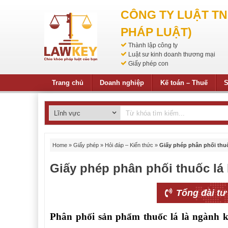
CÔNG TY LUẬT T
PHÁP LUẬT)
Thành lập công ty
Luật sư kinh doanh thương mại
Giấy phép con
Trang chủ
Doanh nghiệp
Kế toán – Thuế
S
Home
»
Giấy phép
»
Hỏi đáp – Kiến thức
»
Giấy phép phân phối thuốc
Giấy phép phân phối thuốc lá 
Tổng đài tư
Phân phối sản phẩm thuốc lá là ngành k