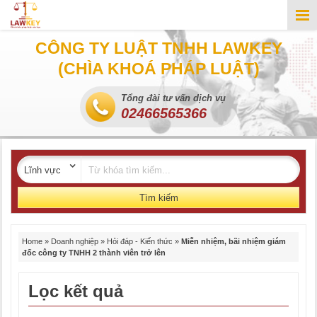
CÔNG TY LUẬT TNHH LAWKEY
(CHÌA KHOÁ PHÁP LUẬT)
Tổng đài tư vấn dịch vụ
02466565366
Tìm kiếm
Home
»
Doanh nghiệp
»
Hỏi đáp - Kiến thức
»
Miễn nhiệm, bãi nhiệm giám
đốc công ty TNHH 2 thành viên trở lên
Lọc kết quả