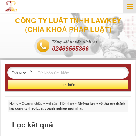
CÔNG TY LUẬT TNHH LAWKEY
(CHÌA KHOÁ PHÁP LUẬT)
Tổng đài tư vấn dịch vụ
02466565366
Tìm kiếm
Home
»
Doanh nghiệp
»
Hỏi đáp - Kiến thức
»
Những lưu ý về thủ tục thành
lập công ty theo Luật doanh nghiệp mới nhất
Lọc kết quả