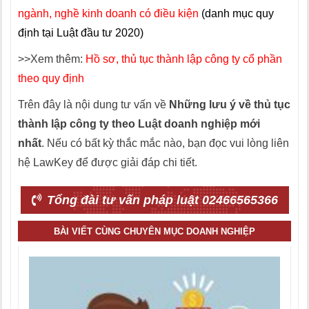
ngành, nghề kinh doanh có điều kiện
(danh mục quy
định tại Luật đầu tư 2020)
>>Xem thêm:
Hồ sơ, thủ tục thành lập công ty cổ phần
theo quy định
Trên đây là nội dung tư vấn về
Những lưu ý về thủ tục
thành lập công ty theo Luật doanh nghiệp mới
nhất
. Nếu có bất kỳ thắc mắc nào, bạn đọc vui lòng liên
hệ LawKey để được giải đáp chi tiết.
Tổng đài tư vấn pháp luật 02466565366
BÀI VIẾT CÙNG CHUYÊN MỤC DOANH NGHIỆP