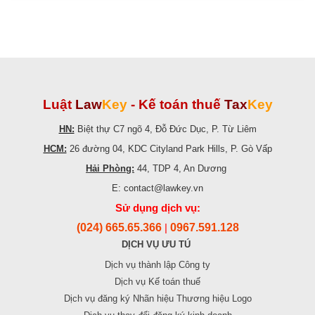
Luật
Law
Key
-
Kế toán thuế
Tax
Key
HN:
Biệt thự C7 ngõ 4, Đỗ Đức Dục, P. Từ Liêm
HCM:
26 đường 04, KDC Cityland Park Hills, P. Gò Vấp
Hải Phòng:
44, TDP 4, An Dương
E: contact@lawkey.vn
Sử dụng dịch vụ:
(024) 665.65.366
0967.591.128
|
DỊCH VỤ ƯU TÚ
Dịch vụ thành lập Công ty
Dịch vụ Kế toán thuế
Dịch vụ đăng ký Nhãn hiệu Thương hiệu Logo