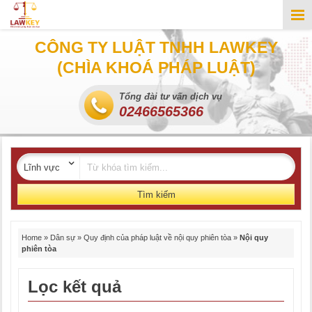
CÔNG TY LUẬT TNHH LAWKEY
(CHÌA KHOÁ PHÁP LUẬT)
Tổng đài tư vấn dịch vụ
02466565366
Tìm kiếm
Home
»
Dân sự
»
Quy định của pháp luật về nội quy phiên tòa
»
Nội quy
phiên tòa
Lọc kết quả