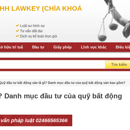
NHH LAWKEY (CHÌA KHOÁ
Luật sư hình sự
Tư vấn đất đai
Dịch vụ kế toán trọn gói
ở hữu trí tuệ
Đầu tư
Giấy phép
Lĩnh vực khác
Điều ki
Tìm kiếm
Quỹ đầu tư bất động sản là gì? Danh mục đầu tư của quỹ bất động sản bao gồm?
ì? Danh mục đầu tư của quỹ bất động
 vấn pháp luật 02466565366