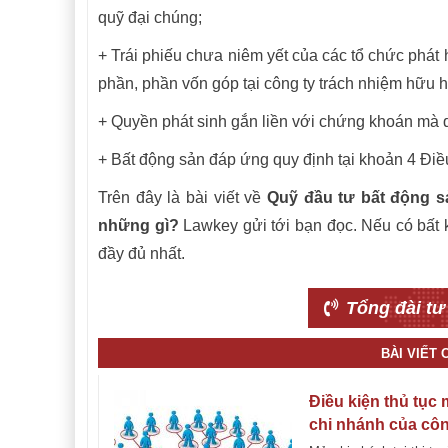
quỹ đại chúng;
+ Trái phiếu chưa niêm yết của các tổ chức phát 
phần, phần vốn góp tại công ty trách nhiệm hữu 
+ Quyền phát sinh gắn liền với chứng khoán mà 
+ Bất động sản đáp ứng quy định tại khoản 4 Đi
Trên đây là bài viết về
Quỹ đầu tư bất động s
những gì?
Lawkey gửi tới bạn đọc. Nếu có bất 
đầy đủ nhất.
Tổng đài tư
BÀI VIẾT
Điều kiện thủ tục
chi nhánh của côn
kế toán nước ngo