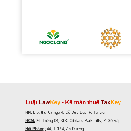
Luật
Law
Key
-
Kế toán thuế
Tax
Key
HN:
Biệt thự C7 ngõ 4, Đỗ Đức Dục, P. Từ Liêm
HCM:
26 đường 04, KDC Cityland Park Hills, P. Gò Vấp
Hải Phòng:
44, TDP 4, An Dương