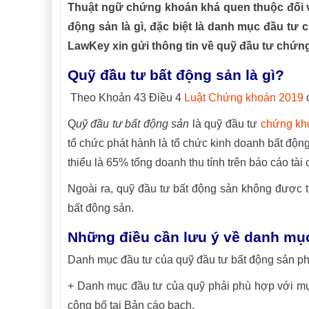
Thuật ngữ chứng khoán khá quen thuộc đối v
động sản là gì, đặc biệt là danh mục đầu tư
LawKey xin gửi thông tin về quỹ đầu tư chứng 
Quỹ đầu tư bất động sản là gì?
Theo Khoản 43 Điều 4
Luật Chứng khoán 2019
q
Q
uỹ đầu tư bất động sản
là quỹ đầu tư
chứng kh
tổ chức phát hành là tổ chức kinh doanh bất động
thiểu là 65% tổng doanh thu tính trên báo cáo tài
Ngoài ra, quỹ đầu tư bất động sản không được th
bất động sản.
Những điều cần lưu ý về danh mục
Danh mục đầu tư của quỹ đầu tư bất động sản phả
+ Danh mục đầu tư của quỹ phải phù hợp với mục
công bố tại Bản cáo bạch.