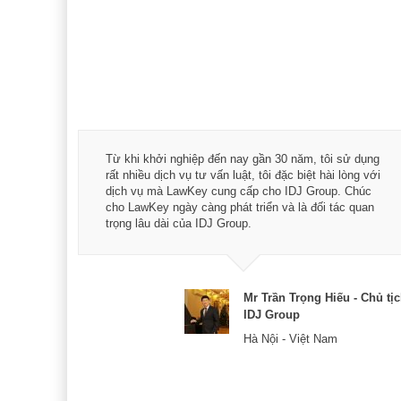
á trình
Từ khi khởi nghiệp đến nay gần 30 năm, tôi sử dụng
hài
rất nhiều dịch vụ tư vấn luật, tôi đặc biệt hài lòng với
ey:
dịch vụ mà LawKey cung cấp cho IDJ Group. Chúc
xác -
cho LawKey ngày càng phát triển và là đối tác quan
trọng lâu dài của IDJ Group.
& CEO
Mr Trần Trọng Hiếu - Chủ tị
IDJ Group
Hà Nội - Việt Nam