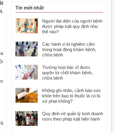
ất
Tin mới nhất
i.
Người đại diện của người bệnh
được pháp luật quy định như
thế nào?
Các hành vi bị nghiêm cấm
trong hoạt động khám bệnh,
ủa
chữa bệnh
ối
Trường hợp bác sĩ được
quyền từ chối khám bệnh,
chữa bệnh
án
Không ghi nhãn, cảnh báo sức
khỏe trên bao bì thuốc lá có bị
xử phạt không?
Quy định về quản lý kinh doanh
rượu theo pháp luật hiện hành
à