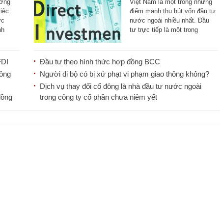
ường
Việt Nam là một trong những
iệc
điểm mạnh thu hút vốn đầu tư
ớc
nước ngoài nhiều nhất. Đầu
nh
tư trực tiếp là một trong
những [...]
FDI
Đầu tư theo hình thức hợp đồng BCC
công
Người đi bộ có bị xử phạt vi phạm giao thông không?
Dịch vụ thay đổi cổ đông là nhà đầu tư nước ngoài
đồng
trong công ty cổ phần chưa niêm yết