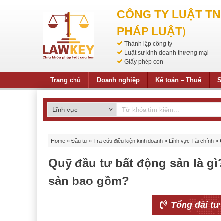
CÔNG TY LUẬT T
PHÁP LUẬT)
Thành lập công ty
Luật sư kinh doanh thương mại
Giấy phép con
Trang chủ
Doanh nghiệp
Kế toán – Thuế
S
Home
»
Đầu tư
»
Tra cứu điều kiện kinh doanh
»
Lĩnh vực Tài chính
»
Quỹ đầu tư bất động sản là g
sản bao gồm?
Tổng đài tư