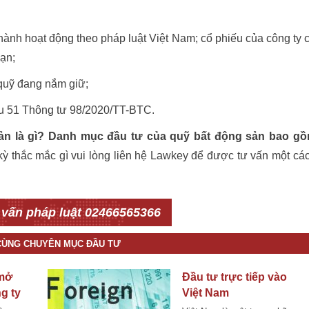
hành hoạt động theo pháp luật Việt Nam; cổ phiếu của công ty 
hạn;
quỹ đang nắm giữ;
ều 51 Thông tư 98/2020/TT-BTC.
ản là gì? Danh mục đầu tư của quỹ bất động sản bao g
kỳ thắc mắc gì vui lòng liên hệ Lawkey để được tư vấn một cá
 vấn pháp luật 02466565366
 CÙNG CHUYÊN MỤC ĐẦU TƯ
 mở
Đầu tư trực tiếp vào
g ty
Việt Nam
ài