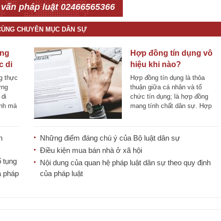
 vấn pháp luật 02466565366
 CÙNG CHUYÊN MỤC DÂN SỰ
ông
Hợp đồng tín dụng vô
 di
hiệu khi nào?
g thực
Hợp đồng tín dụng là thỏa
ứng
thuận giữa cá nhân và tổ
 di
chức tín dụng; là hợp đồng
ịnh mà
mang tính chất dân sự. Hợp
đồng [...]
n
Những điểm đáng chú ý của Bộ luật dân sự
Điều kiện mua bán nhà ở xã hội
ố tụng
Nội dung của quan hệ pháp luật dân sự theo quy định
a pháp
của pháp luật