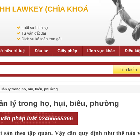
NHH LAWKEY (CHÌA KHOÁ
Luật sư hình sự
Tư vấn đất đai
Dịch vụ kế toán trọn gói
ở hữu trí tuệ
Đầu tư
Giấy phép
Lĩnh vực khác
Điều ki
Tìm kiếm
uản lý trong họ, hụi, biêu, phường
n lý trong họ, hụi, biêu, phường
 vấn pháp luật 02466565366
ài sản theo tập quán. Vậy cần quy định như thế nào 