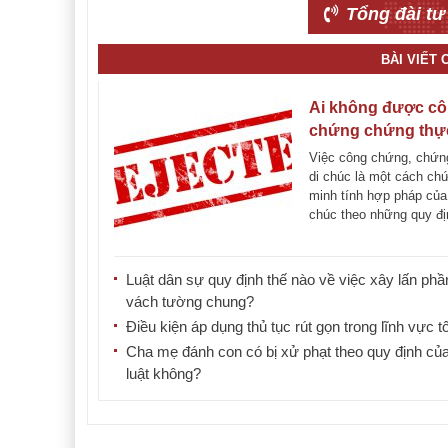
Tổng đài tư
BÀI VIẾT
Ai không được c
chứng chứng thực
chúc?
Việc công chứng, chứn
di chúc là một cách ch
minh tính hợp pháp của
chúc theo những quy đ
pháp luật đã [...]
Luật dân sự quy định thế nào về việc xây lấn phầ
vách tường chung?
Điều kiện áp dụng thủ tục rút gọn trong lĩnh vực t
Cha mẹ đánh con có bị xử phạt theo quy định củ
luật không?