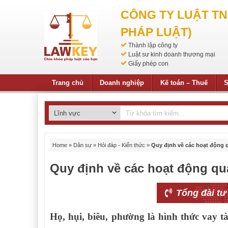
CÔNG TY LUẬT T
PHÁP LUẬT)
Thành lập công ty
Luật sư kinh doanh thương mại
Giấy phép con
Trang chủ
Doanh nghiệp
Kế toán – Thuế
S
Home
»
Dân sự
»
Hỏi đáp - Kiến thức
»
Quy định về các hoạt động q
Quy định về các hoạt động quả
Tổng đài tư
Họ, hụi, biêu, phường là hình thức vay t