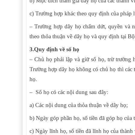
b) Mục đích tham gia dây họ của các thành vi
c) Trường hợp khác theo quy định của pháp l
– Trường hợp dây họ chấm dứt, quyền và n
theo thỏa thuận về dây họ và quy định tại Bộ 
3.Quy định về sổ họ
– Chủ họ phải lập và giữ sổ họ, trừ trường 
Trường hợp dây họ không có chủ họ thì các t
họ.
– Sổ họ có các nội dung sau đây:
a) Các nội dung của thỏa thuận về dây họ;
b) Ngày góp phần họ, số tiền đã góp họ của 
c) Ngày lĩnh họ, số tiền đã lĩnh họ của thành 