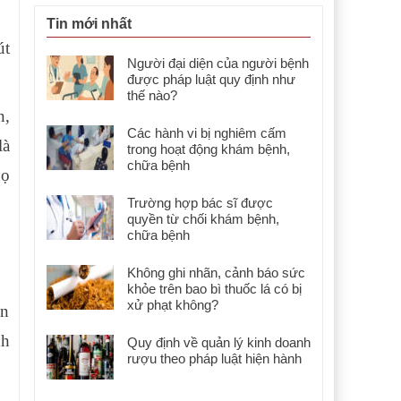
Tin mới nhất
út
Người đại diện của người bệnh
được pháp luật quy định như
thế nào?
n,
Các hành vi bị nghiêm cấm
là
trong hoạt động khám bệnh,
chữa bệnh
họ
Trường hợp bác sĩ được
quyền từ chối khám bệnh,
chữa bệnh
Không ghi nhãn, cảnh báo sức
khỏe trên bao bì thuốc lá có bị
xử phạt không?
ân
nh
Quy định về quản lý kinh doanh
rượu theo pháp luật hiện hành