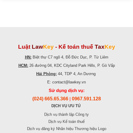
Luật
Law
Key
-
Kế toán thuế
Tax
Key
HN:
Biệt thự C7 ngõ 4, Đỗ Đức Dục, P. Từ Liêm
HCM:
26 đường 04, KDC Cityland Park Hills, P. Gò Vấp
Hải Phòng:
44, TDP 4, An Dương
E: contact@lawkey.vn
Sử dụng dịch vụ:
(024) 665.65.366
0967.591.128
|
DỊCH VỤ ƯU TÚ
Dịch vụ thành lập Công ty
Dịch vụ Kế toán thuế
Dịch vụ đăng ký Nhãn hiệu Thương hiệu Logo