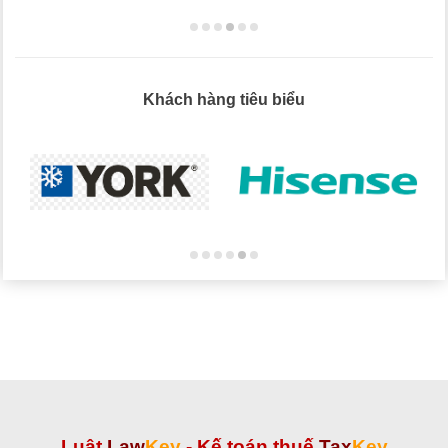
Khách hàng tiêu biểu
Luật
Law
Key
-
Kế toán thuế
Tax
Key