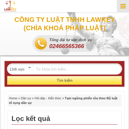
CÔNG TY LUẬT TNHH LAWKEY
(CHÌA KHOÁ PHÁP LUẬT)
Tổng đài tư vấn dịch vụ
02466565366
Tìm kiếm
Home
»
Dân sự
»
Hỏi đáp - Kiến thức
»
Tạm ngừng phiên tòa theo Bộ luật
tố tụng dân sự
Lọc kết quả