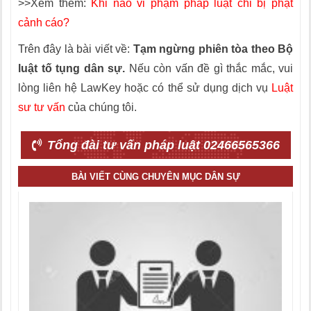
>>Xem thêm:
Khi nào vi phạm pháp luật chỉ bị phạt
cảnh cáo?
Trên đây là bài viết về:
Tạm ngừng phiên tòa theo Bộ
luật tố tụng dân sự.
Nếu còn vấn đề gì thắc mắc, vui
lòng liên hệ LawKey hoặc có thể sử dụng dịch vụ
Luật
sư tư vấn
của chúng tôi.
Tổng đài tư vấn pháp luật 02466565366
BÀI VIẾT CÙNG CHUYÊN MỤC DÂN SỰ