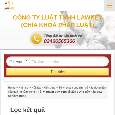
CÔNG TY LUẬT TNHH LAWKEY
(CHÌA KHOÁ PHÁP LUẬT)
Tổng đài tư vấn dịch vụ
02466565366
Tìm kiếm
Home
»
Hình sự
»
Hỏi đáp - Kiến thức
»
Tội vi phạm quy định về xây dựng gây
hậu quả nghiêm trọng
»
Tội vi phạm quy định về xây dựng gây hậu quả
nghiêm trọng
Lọc kết quả