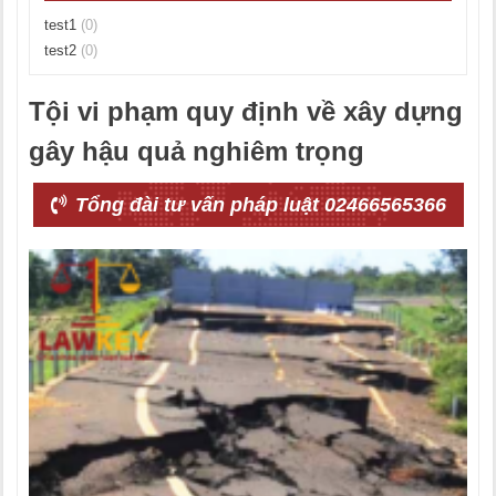
test1
(0)
test2
(0)
Tội vi phạm quy định về xây dựng
gây hậu quả nghiêm trọng
Tổng đài tư vấn pháp luật 02466565366