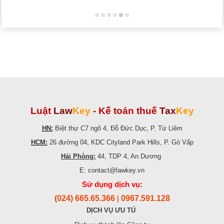
Luật
Law
Key
-
Kế toán thuế
Tax
Key
HN:
Biệt thự C7 ngõ 4, Đỗ Đức Dục, P. Từ Liêm
HCM:
26 đường 04, KDC Cityland Park Hills, P. Gò Vấp
Hải Phòng:
44, TDP 4, An Dương
E: contact@lawkey.vn
Sử dụng dịch vụ:
(024) 665.65.366
0967.591.128
|
DỊCH VỤ ƯU TÚ