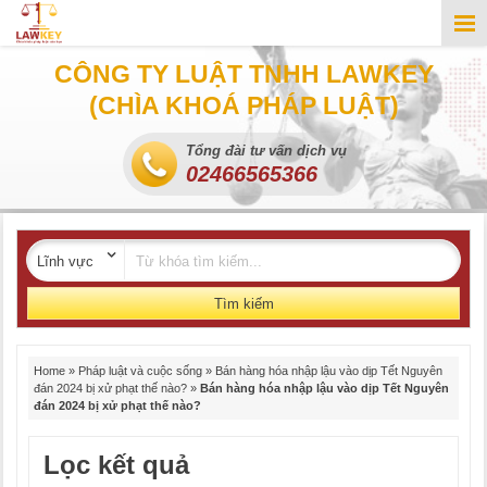
CÔNG TY LUẬT TNHH LAWKEY
(CHÌA KHOÁ PHÁP LUẬT)
Tổng đài tư vấn dịch vụ
02466565366
Tìm kiếm
Home
»
Pháp luật và cuộc sống
»
Bán hàng hóa nhập lậu vào dịp Tết Nguyên
đán 2024 bị xử phạt thế nào?
»
Bán hàng hóa nhập lậu vào dịp Tết Nguyên
đán 2024 bị xử phạt thế nào?
Lọc kết quả