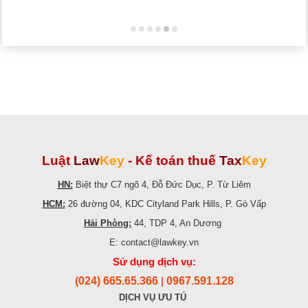
Luật
Law
Key
-
Kế toán thuế
Tax
Key
HN:
Biệt thự C7 ngõ 4, Đỗ Đức Dục, P. Từ Liêm
HCM:
26 đường 04, KDC Cityland Park Hills, P. Gò Vấp
Hải Phòng:
44, TDP 4, An Dương
E: contact@lawkey.vn
Sử dụng dịch vụ:
(024) 665.65.366
0967.591.128
|
DỊCH VỤ ƯU TÚ