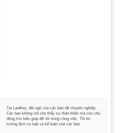
Tôi 
Tại LawKey, đội ngũ của các bạn rất chuyên nghiệp.
Chìa
Các bạn không chỉ cho thấy sự thân thiện mà còn chủ
chuy
động tìm hiểu giúp đỡ tôi trong công việc. Tôi tin
bản 
tưởng dịch vụ luật và kế toán của các bạn.
nữa 