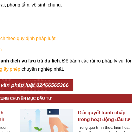
rại, phòng tắm, vệ sinh chung.
ch theo quy định pháp luật
a
anh dịch vụ lưu trú du lịch
. Để tránh các rủi ro pháp lý vui lò
 giấy phép
chuyên nghiệp nhất.
 vấn pháp luật 02466565366
 CÙNG CHUYÊN MỤC ĐẦU TƯ
nh
Giải quyết tranh chấp
nh
trong hoạt động đầu tư
toán
kinh doanh theo Luật
muốn
Trong quá trình thực hiện hoạt