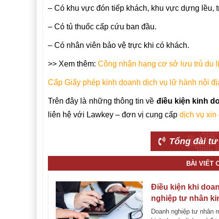
– Có khu vực đón tiếp khách, khu vực dựng lều, t
– Có tủ thuốc cấp cứu ban đầu.
– Có nhân viên bảo vệ trực khi có khách.
>> Xem thêm:
Công nhận hạng cơ sở lưu trú du lị
Cấp Giấy phép kinh doanh dịch vụ lữ hành nội đị
Trên đây là những thông tin về
điều kiện kinh do
liên hệ với Lawkey – đơn vị cung cấp
dịch vụ xin
Tổng đài tư
BÀI VIẾT
Điều kiện khi doa
nghiệp tư nhân ki
doanh dịch vụ kế 
Doanh nghiệp tư nhân 