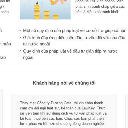
Đầu tư năm 2025
oán thì
động đầu tư kinh doanh, việc
gì?
phát sinh tranh chấp giữa các
p phép
bên là điều khó tránh khỏi.
Vậy [...]
sử
Một số quy định của pháp luật về cơ sở trợ giúp xã hội
Giải trình đáp ứng điều kiện đầu tư vốn đối với nhà đầu
nh môn
tư nước ngoài
Quy định của pháp luật về đầu tư gián tiếp ra nước
nào
ngoài
Khách hàng nói về chúng tôi
Thay mặt Công ty Dương Cafe, tôi xin chân thành
cảm ơn đội ngũ luật sư, kế toán của LawKey. Thực
sự yên tâm khi sử dụng dịch vụ tư vấn pháp luật và
kế toán thuế bên các bạn. Chúc các bạn phát triển
hơn, phục vụ tốt hơn cho cộng đồng doanh nghiệp.