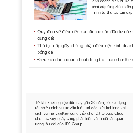
kinh doanh dịch vụ kế t
phải đáp ứng điều kiện 
Trình tự thủ tục xin cấ
hoạt [...]
Quy định về điều kiện xác định dự án đầu tư có 
dụng đất
Thủ tục cấp giấy chứng nhận điều kiện kinh doa
bóng đá
Điều kiện kinh doanh hoạt động thể thao như thế 
á trình
Từ khi khởi nghiệp đến nay gần 30 năm, tôi sử dụng
hài
rất nhiều dịch vụ tư vấn luật, tôi đặc biệt hài lòng với
ey:
dịch vụ mà LawKey cung cấp cho IDJ Group. Chúc
xác -
cho LawKey ngày càng phát triển và là đối tác quan
trọng lâu dài của IDJ Group.