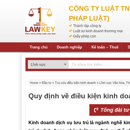
CÔNG TY LUẬT T
PHÁP LUẬT)
Thành lập công ty
Luật sư kinh doanh thương mại
Giấy phép con
Trang chủ
Doanh nghiệp
Kế toán – Thuế
S
Home
»
Đầu tư
»
Tra cứu điều kiện kinh doanh
»
Lĩnh vực Văn hóa, Thể
Quy định về điều kiện kinh doa
Tổng đài tư
Kinh doanh dịch vụ lưu trú là ngành nghề kin