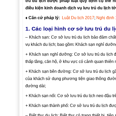
trú du lịch được pháp luật quy định cụ thể
điều kiện kinh doanh dịch vụ lưu trú du lịch t
♦ Căn cứ pháp lý:
Luật Du lịch 2017
;
Nghị định
1. Các loại hình cơ sở lưu trú du l
– Khách sạn: Cơ sở lưu trú du lịch bảo đảm chất 
vụ khách du lịch; bao gồm: Khách sạn nghỉ dưỡn
+ Khách sạn nghỉ dưỡng: Cơ sở lưu trú du lịch 
thấp tầng, căn hộ, ở khu vực có cảnh quan thiên 
+ Khách sạn bên đường: Cơ sở lưu trú du lịch g
của khách sử dụng phương tiện giao thông đường
đường dài;
+ Khách sạn nổi: Cơ sở lưu trú du lịch neo đậu tr
+ Khách sạn thành phố: Cơ sở lưu trú du lịch đượ
– Biệt thự du lịch: Biệt thự có trang thiết bị, ti