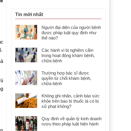
về
Tin mới nhất
Người đại diện của người bệnh
được pháp luật quy định như
thế nào?
ục
ố.
Các hành vi bị nghiêm cấm
trong hoạt động khám bệnh,
chữa bệnh
hà
Trường hợp bác sĩ được
quyền từ chối khám bệnh,
rú
chữa bệnh
ng
Không ghi nhãn, cảnh báo sức
khỏe trên bao bì thuốc lá có bị
xử phạt không?
Quy định về quản lý kinh doanh
rượu theo pháp luật hiện hành
an