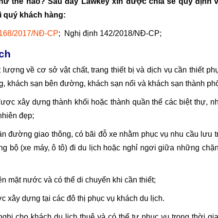
 như thế nào? Sau đây Lawkey xin được chia sẻ quy định 
ới quý khách hàng:
 168/2017/NĐ-CP
; Nghị định 142/2018/NĐ-CP;
ịch
lượng về cơ sở vật chất, trang thiết bị và dịch vụ cần thiết ph
g, khách sạn bên đường, khách sạn nổi và khách sạn thành ph
được xây dựng thành khối hoặc thành quần thể các biệt thự, n
nhiên đẹp;
ần đường giao thông, có bãi đỗ xe nhằm phục vụ nhu cầu lưu t
 bộ (xe máy, ô tô) đi du lịch hoặc nghỉ ngơi giữa những chặ
ên mặt nước và có thể di chuyển khi cần thiết;
c xây dựng tại các đô thị phục vụ khách du lịch.
ện nghi cho khách du lịch thuê và có thể tự phục vụ trong thời gi