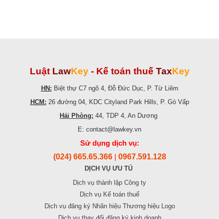
Luật
Law
Key
-
Kế toán thuế
Tax
Key
HN:
Biệt thự C7 ngõ 4, Đỗ Đức Dục, P. Từ Liêm
HCM:
26 đường 04, KDC Cityland Park Hills, P. Gò Vấp
Hải Phòng:
44, TDP 4, An Dương
E: contact@lawkey.vn
Sử dụng dịch vụ:
(024) 665.65.366
0967.591.128
|
DỊCH VỤ ƯU TÚ
Dịch vụ thành lập Công ty
Dịch vụ Kế toán thuế
Dịch vụ đăng ký Nhãn hiệu Thương hiệu Logo
Dịch vụ thay đổi đăng ký kinh doanh