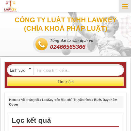
CÔNG TY LUẬT TNHH LAWKEY
(CHÌA KHOÁ PHÁP LUẬT)
Tổng đài tư vấn dịch vụ
02466565366
Tìm kiếm
Home
»
Về chúng tôi
»
LawKey trên Báo chí, Truyền hình
»
BLĐ. Dạy thêm-
Cover
Lọc kết quả