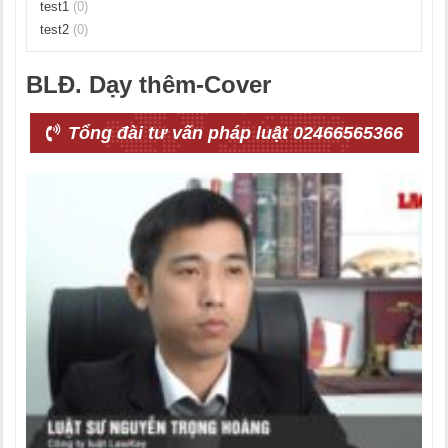
test1
(0)
test2
(0)
BLĐ. Dạy thêm-Cover
Tổng đài tư vấn pháp luật 02466565366