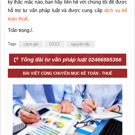
kỳ thắc mắc nào, bạn hãy liên hệ với chúng tôi để được
hỗ trợ tư vấn pháp luật và được cung cấp
dịch vụ kế
toán thuế
.
Trân trọng./.
Tags:
cách ghi
GTGT
nguyên tắc
Tổng đài tư vấn pháp luật 02466565366
BÀI VIẾT CÙNG CHUYÊN MỤC KẾ TOÁN - THUẾ