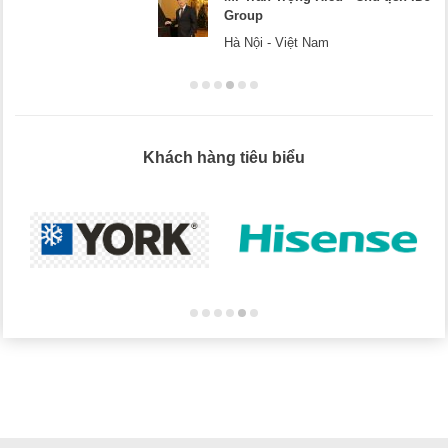
Mr Dương
Hà Nội
Việt Nam
Khách hàng tiêu biểu