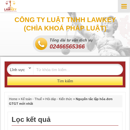
CÔNG TY LUẬT TNHH LAWKEY
(CHÌA KHOÁ PHÁP LUẬT)
Tổng đài tư vấn dịch vụ
02466565366
Tìm kiếm
Home
»
Kế toán - Thuế
»
Hỏi đáp - Kiến thức
»
Nguyên tắc lập hóa đơn
GTGT mới nhất
Lọc kết quả