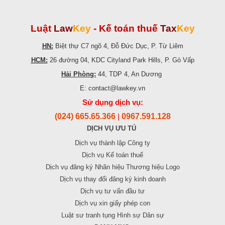
Luật
Law
Key
-
Kế toán thuế
Tax
Key
HN:
Biệt thự C7 ngõ 4, Đỗ Đức Dục, P. Từ Liêm
HCM:
26 đường 04, KDC Cityland Park Hills, P. Gò Vấp
Hải Phòng:
44, TDP 4, An Dương
E: contact@lawkey.vn
Sử dụng dịch vụ:
(024) 665.65.366
0967.591.128
|
DỊCH VỤ ƯU TÚ
Dịch vụ thành lập Công ty
Dịch vụ Kế toán thuế
Dịch vụ đăng ký Nhãn hiệu Thương hiệu Logo
Dịch vụ thay đổi đăng ký kinh doanh
Dịch vụ tư vấn đầu tư
Dịch vụ xin giấy phép con
Luật sư tranh tụng Hình sự Dân sự