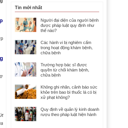
ng
Tin mới nhất
p
Người đại diện của người bệnh
được pháp luật quy định như
thế nào?
ợp
Các hành vi bị nghiêm cấm
trong hoạt động khám bệnh,
chữa bệnh
ng
Trường hợp bác sĩ được
quyền từ chối khám bệnh,
chữa bệnh
rợ
Không ghi nhãn, cảnh báo sức
khỏe trên bao bì thuốc lá có bị
xử phạt không?
Quy định về quản lý kinh doanh
rượu theo pháp luật hiện hành
ứt
ủa