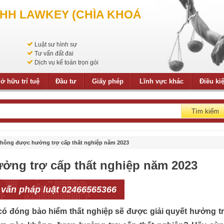
NHH LAWKEY (CHÌA KHOÁ
Luật sư hình sự
Tư vấn đất đai
Dịch vụ kế toán trọn gói
ở hữu trí tuệ
Đầu tư
Giấy phép
Lĩnh vực khác
Điều ki
Tìm kiếm
không được hưởng trợ cấp thất nghiệp năm 2023
ởng trợ cấp thất nghiệp năm 2023
 vấn pháp luật 02466565366
ó đóng bảo hiểm thất nghiệp sẽ được giải quyết hưởng t