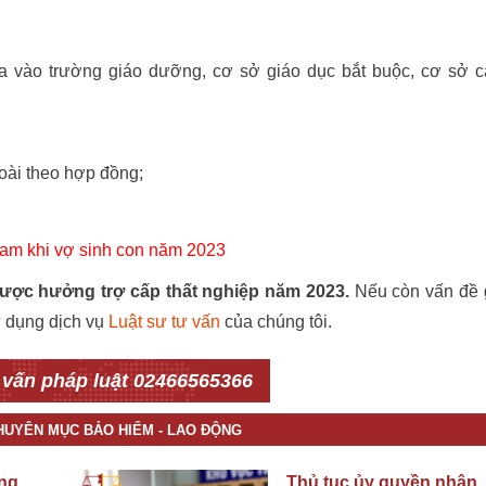
 vào trường giáo dưỡng, cơ sở giáo dục bắt buộc, cơ sở c
oài theo hợp đồng;
nam khi vợ sinh con năm 2023
ược hưởng trợ cấp thất nghiệp năm 2023.
Nếu còn vấn đề 
ử dụng dịch vụ
Luật sư tư vấn
của chúng tôi.
 vấn pháp luật 02466565366
CHUYÊN MỤC BẢO HIỂM - LAO ĐỘNG
ông
Thủ tục ủy quyền nhận