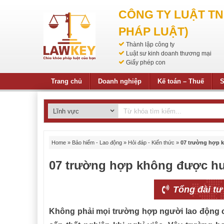
CÔNG TY LUẬT T
PHÁP LUẬT)
Thành lập công ty
Luật sư kinh doanh thương mại
Giấy phép con
Trang chủ
Doanh nghiệp
Kế toán – Thuế
S
Home
»
Bảo hiểm - Lao động
»
Hỏi đáp - Kiến thức
»
07 trường hợp 
07 trường hợp không được hư
Tổng đài tư
Không phải mọi trường hợp người lao động c