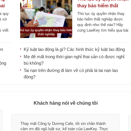
ai
thay bảo hiểm thất
nghiệp
i quy
Thủ tục ủy quyền nhận thay
ị xử
bảo hiểm thất nghiệp được
quy định như thế nào? Hãy
 viết
cùng LawKey tìm hiểu qua bài
viết dưới [...]
ên
Kỷ luật lao động là gì? Các hình thức kỷ luật lao động
Mẹ đẻ mất trong thời gian nghỉ thai sản có được nghỉ
động
bù không?
Tai nạn trên đường đi làm về có phải là tai nạn lao
động?
Khách hàng nói về chúng tôi
Thay mặt Công ty Dương Cafe, tôi xin chân thành
cảm ơn đội ngũ luật sư, kế toán của LawKey. Thực