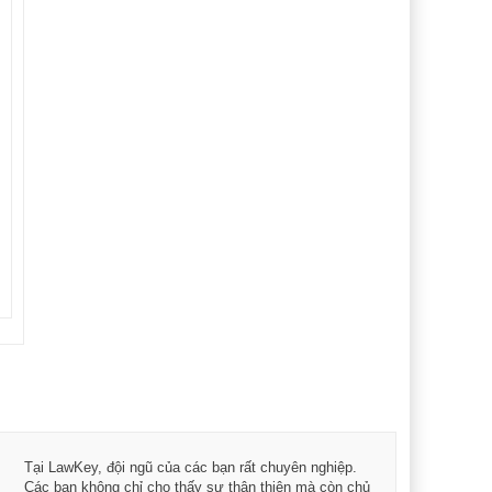
Tôi 
Tại LawKey, đội ngũ của các bạn rất chuyên nghiệp.
Chìa
Các bạn không chỉ cho thấy sự thân thiện mà còn chủ
chuy