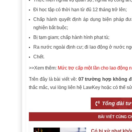
Đi học tập có thời hạn từ đủ 12 tháng trở lên;
Chấp hành quyết định áp dụng biện pháp đưa
nghiện bắt buộc;
Bị tạm giam; chấp hành hình phạt tù;
Ra nước ngoài định cư; đi lao động ở nước ng
Chết.
>>Xem thêm:
Mức trợ cấp một lần cho lao động 
Trên đây là bài viết về:
07 trường hợp không đ
thắc mắc, vui lòng liên hệ LawKey hoặc có thể s
Tổng đài tư
BÀI VIẾT CÙNG 
Có bị xử phạt kh