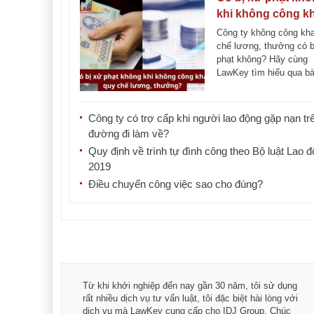
khi không công kh
quy chế lương,
Công ty không công kha
thưởng?
chế lương, thưởng có b
phạt không? Hãy cùng
LawKey tìm hiểu qua bài
dưới đây. Có bị [...]
Công ty có trợ cấp khi người lao động gặp nạn tr
đường đi làm về?
Quy định về trình tự đình công theo Bộ luật Lao 
2019
Điều chuyển công việc sao cho đúng?
á trình
Từ khi khởi nghiệp đến nay gần 30 năm, tôi sử dụng
hài
rất nhiều dịch vụ tư vấn luật, tôi đặc biệt hài lòng với
ey:
dịch vụ mà LawKey cung cấp cho IDJ Group. Chúc