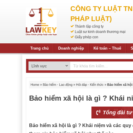
CÔNG TY LUẬT T
PHÁP LUẬT)
Thành lập công ty
Luật sư kinh doanh thương mại
Giấy phép con
Trang chủ
Doanh nghiệp
Kế toán – Thuế
S
Home
»
Bảo hiểm - Lao động
»
Hỏi đáp - Kiến thức
»
Bảo hiểm xã hội 
Bảo hiểm xã hội là gì ? Khái n
Tổng đài tư
Bảo hiểm xã hội là gì ? Khái niệm và các quy