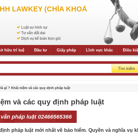
NHH LAWKEY (CHÌA KHOÁ
Luật sư hình sự
Tư vấn đất đai
Dịch vụ kế toán trọn gói
ở hữu trí tuệ
Đầu tư
Giấy phép
Lĩnh vực khác
Điều ki
Tìm kiếm
là gì ? Khái niệm và các quy định pháp luật
iệm và các quy định pháp luật
 vấn pháp luật 02466565366
 định pháp luật mới nhất về bảo hiểm. Quyền và nghĩa vụ k